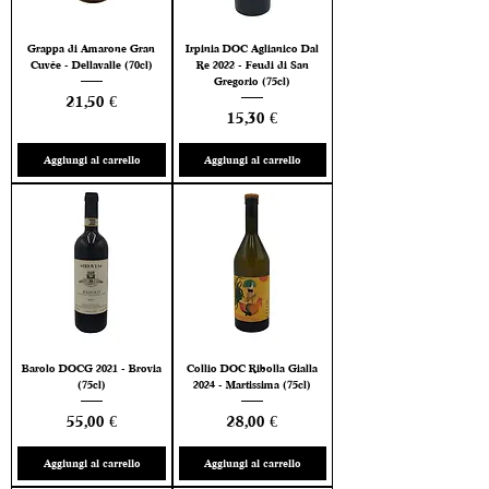
Grappa di Amarone Gran
Irpinia DOC Aglianico Dal
Cuvée - Dellavalle (70cl)
Re 2022 - Feudi di San
Gregorio (75cl)
Prezzo
21,50 €
Prezzo
15,30 €
Aggiungi al carrello
Aggiungi al carrello
Barolo DOCG 2021 - Brovia
Collio DOC Ribolla Gialla
(75cl)
2024 - Martissima (75cl)
Prezzo
Prezzo
55,00 €
28,00 €
Aggiungi al carrello
Aggiungi al carrello