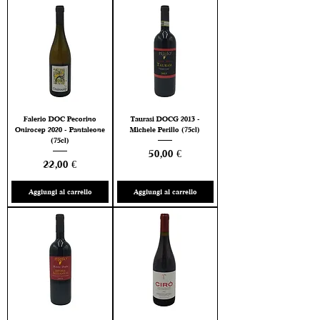
Falerio DOC Pecorino
Taurasi DOCG 2013 -
Onirocep 2020 - Pantaleone
Michele Perillo (75cl)
(75cl)
Prezzo
50,00 €
Prezzo
22,00 €
Aggiungi al carrello
Aggiungi al carrello