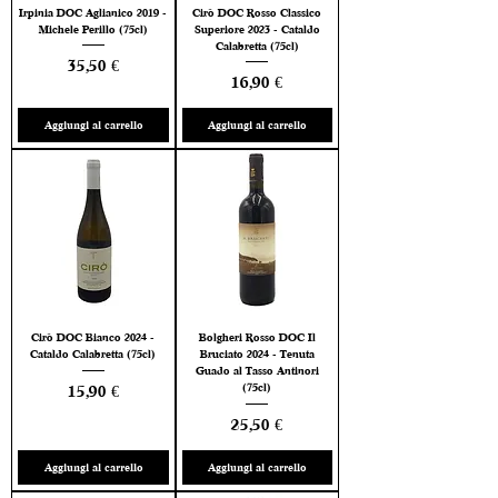
Irpinia DOC Aglianico 2019 -
Cirò DOC Rosso Classico
Michele Perillo (75cl)
Superiore 2023 - Cataldo
Calabretta (75cl)
Prezzo
35,50 €
Prezzo
16,90 €
Aggiungi al carrello
Aggiungi al carrello
Cirò DOC Bianco 2024 -
Bolgheri Rosso DOC Il
Cataldo Calabretta (75cl)
Bruciato 2024 - Tenuta
Guado al Tasso Antinori
Prezzo
(75cl)
15,90 €
Prezzo
25,50 €
Aggiungi al carrello
Aggiungi al carrello