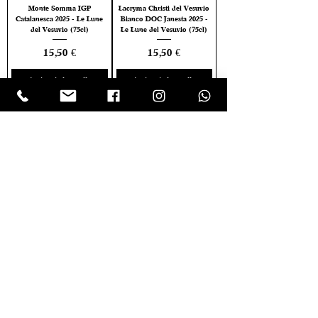
Monte Somma IGP
Lacryma Christi del Vesuvio
Catalanesca 2025 - Le Lune
Bianco DOC Janesta 2025 -
del Vesuvio (75cl)
Le Lune del Vesuvio (75cl)
Prezzo
Prezzo
15,50 €
15,50 €
Aggiungi al carrello
Aggiungi al carrello
Vesuvio DOC Caprettone
Valpolicella Classico
2025 - Le Lune del Vesuvio
Superiore DOC Ripasso 2021
(75cl)
- Villabella (75cl)
Prezzo
Prezzo
15,50 €
14,00 €
Aggiungi al carrello
Aggiungi al carrello