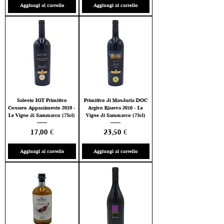
Aggiungi al carrello
Aggiungi al carrello
Salento IGT Primitivo
Primitivo di Manduria DOC
Consero Appassimento 2019 -
Argivo Riserva 2016 - Le
Le Vigne di Sammarco (75cl)
Vigne di Sammarco (75cl)
Prezzo
Prezzo
17,00 €
23,50 €
Aggiungi al carrello
Aggiungi al carrello