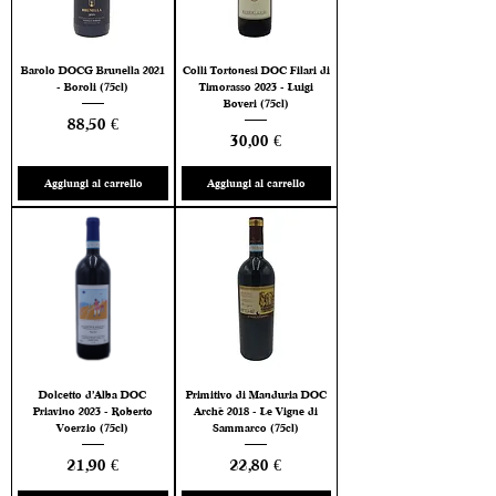
Barolo DOCG Brunella 2021
Colli Tortonesi DOC Filari di
- Boroli (75cl)
Timorasso 2023 - Luigi
Boveri (75cl)
Prezzo
88,50 €
Prezzo
30,00 €
Aggiungi al carrello
Aggiungi al carrello
Dolcetto d’Alba DOC
Primitivo di Manduria DOC
Priavino 2023 - Roberto
Archè 2018 - Le Vigne di
Voerzio (75cl)
Sammarco (75cl)
Prezzo
Prezzo
21,90 €
22,80 €