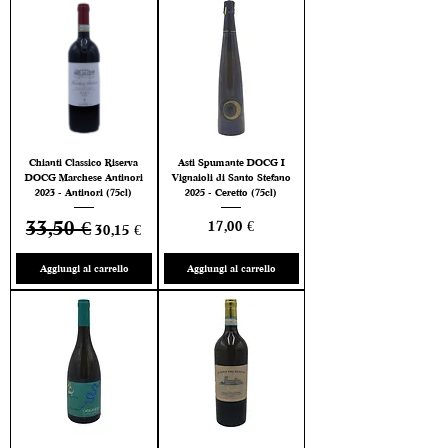
Chianti Classico Riserva
Asti Spumante DOCG I
DOCG Marchese Antinori
Vignaioli di Santo Stefano
2023 - Antinori (75cl)
2025 - Ceretto (75cl)
33,50 €
Prezzo regolare
Prezzo scontato
Prezzo
17,00 €
30,15 €
Aggiungi al carrello
Aggiungi al carrello