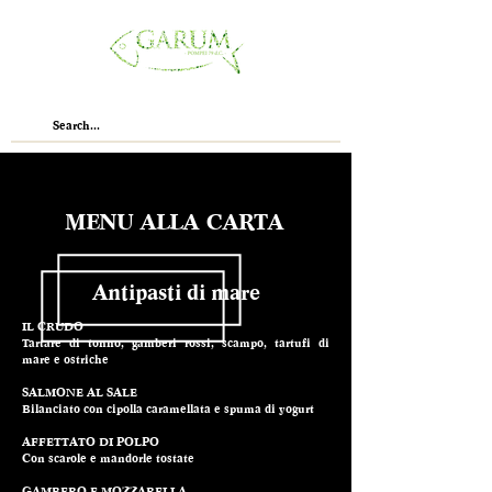
MENU ALLA CARTA
Antipasti di mare
IL CRUDO
Tartare di tonno, gamberi rossi, scampo, tartufi di
mare e ostriche
SALMONE AL SALE
Bilanciato con cipolla caramellata e spuma di yogurt
AFFETTATO DI POLPO
Con scarole e mandorle tostate
GAMBERO E MOZZARELLA