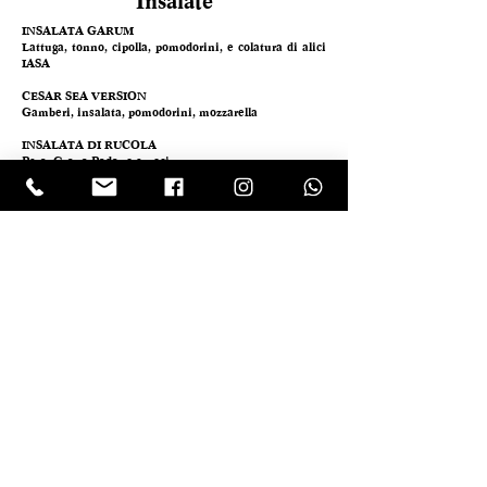
Insalate
INSALATA GARUM
Lattuga, tonno, cipolla, pomodorini, e colatura di alici
IASA
CESAR SEA VERSION
Gamberi, insalata, pomodorini, mozzarella
INSALATA DI RUCOLA
Pera, Grana Padano e noci
Frutta e Dolci
TAGLIATA DI FRUTTA FRESCA
FLAN AL CIOCCOLATO FONDENTE
SPUMOSO AL TIRAMISÙ
Con biscotto inzuppato al caffè
BABÀ
Con spuma di ricotta
e confettura
di Albicocca del Vesuvio
PANNA COTTA
Con crumble di amaretti