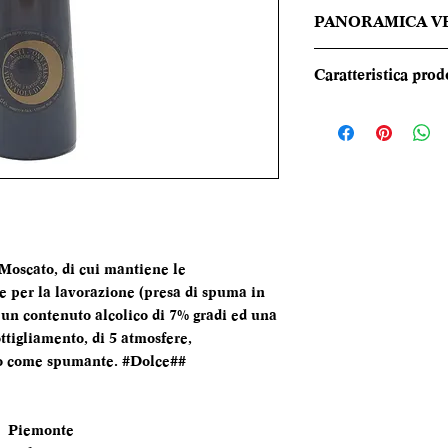
PANORAMICA V
L’Asti Spumante di 
Caratteristica prod
colore giallo pagl
dorate. Al naso rega
REGIONE
anche di pesca a p
TIPOLOGIA
CANTINA
 Moscato, di cui mantiene le
DENOMINAZI
sce per la lavorazione (presa di spuma in
 un contenuto alcolico di 7% gradi ed una
VITIGNI
tigliamento, di 5 atmosfere,
ano come spumante. #Dolce##
ALCOL
FORMATO
Piemonte
BOTTIGLIA