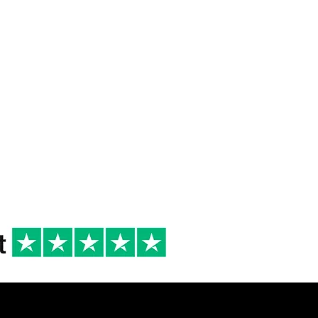
 DI
6/8°
2025
R
Festa in casa
Dolci secchi e
pasticceria,
Panettone