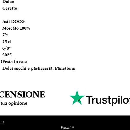
Dolce
Ceretto
TEMPERATURA
SERVIZIO
Asti DOCG
Moscato 100%
ANNATA
7%
75 cl
MOMENTO PE
6/8°
DEGUSTARLO
2025
O
Festa in casa
ABBINAMENTI
Dolci secchi e pasticceria, Panettone
ECENSIONE
la tua opinione
it
Email