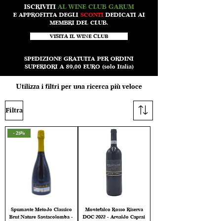
ISCRIVITI
AL WINE CLUB GARUM
E APPROFITTA DEGLI
SCONTI
DEDICATI AI
MEMBRI DEL CLUB.
VISITA IL WINE CLUB
SPEDIZIONE GRATUITA PER ORDINI
SUPERIORI A 89,00 EURO (solo Italia)
Utilizza i filtri per una ricerca più veloce
Filtra
- 25%
Spumante Metodo Classico
Montefalco Rosso Riserva
Brut Nature Santacolomba -
DOC 2022 - Arnaldo Caprai