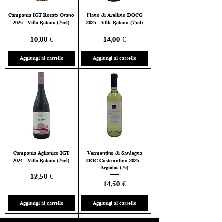
Campania IGT Rosato Orano
Fiano di Avellino DOCG
2025 - Villa Raiano (75cl)
2025 - Villa Raiano (75cl)
Prezzo
Prezzo
10,00 €
14,00 €
Aggiungi al carrello
Aggiungi al carrello
Campania Aglianico IGT
Vermentino di Sardegna
2024 - Villa Raiano (75cl)
DOC Costamolino 2025 -
Argiolas (75)
Prezzo
12,50 €
Prezzo
14,50 €
Aggiungi al carrello
Aggiungi al carrello