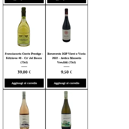
Franciacorta Cuvée Prestige -
Benevento IGP Vient e Voria
Edizione 48 - Ca' del Bosco
2022 - Antica Masseria
(75cl)
Venditti (75cl)
Prezzo
Prezzo
39,00 €
9,50 €
Aggiungi al carrello
Aggiungi al carrello