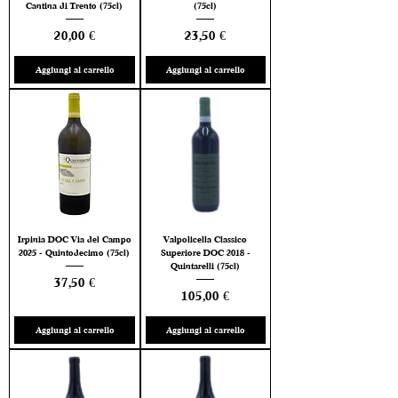
Cantina di Trento (75cl)
(75cl)
Prezzo
Prezzo
20,00 €
23,50 €
Aggiungi al carrello
Aggiungi al carrello
Irpinia DOC Via del Campo
Valpolicella Classico
2025 - Quintodecimo (75cl)
Superiore DOC 2018 -
Quintarelli (75cl)
Prezzo
37,50 €
Prezzo
105,00 €
Aggiungi al carrello
Aggiungi al carrello