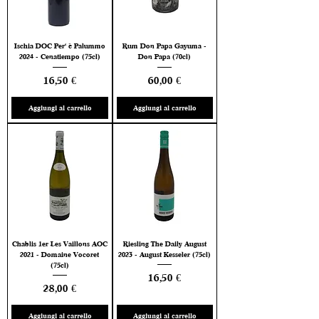
Ischia DOC Per' è Palummo
Rum Don Papa Gayuma -
2024 - Cenatiempo (75cl)
Don Papa (70cl)
Prezzo
Prezzo
16,50 €
60,00 €
Aggiungi al carrello
Aggiungi al carrello
Chablis 1er Les Vaillons AOC
Riesling The Daily August
2021 - Domaine Vocoret
2023 - August Kesseler (75cl)
(75cl)
Prezzo
16,50 €
Prezzo
28,00 €
Aggiungi al carrello
Aggiungi al carrello