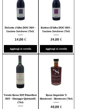
Dolcetto d’Alba DOC 2024 -
Barbera D'Alba DOC 2023 -
Luciano Sandrone (75cl)
Luciano Sandrone (75cl)
Prezzo
Prezzo
14,00 €
24,00 €
Aggiungi al carrello
Aggiungi al carrello
Veneto Rosso IGT Primofiore
Rosso Imperiale 'S
2023 - Giuseppe Quintarelli
Mantovani - Mantovani (70cl)
(75cl)
Prezzo
40,00 €