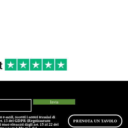
 DI
6/8 °
2021
R
Cena estiva
Antipasti di pesce,
Crostacei
Invia
e-mail, accetti i nostri termini di
l’art. 13 del GDPR (Regolamento
PRENOTA UN TAVOLO
 sono elencati dagli art. 15 al 22 del