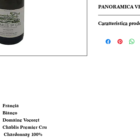
PANORAMICA V
Giallo Paglierino. 
Caratteristica prod
agrumi freschi eme
accompagnati da u
REGIONE
e ananas al palato. 
note minerali e ag
TIPOLOGIA
CANTINA
DENOMINAZI
VITIGNI
Francia
ALCOL
Bianco
Domaine Vocoret
FORMATO
Chablis Premier Cru
BOTTIGLIA
Chardonnay 100%