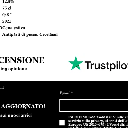
12.5%
TEMPERATURA
75 cl
SERVIZIO
6/8 °
2021
ANNATA
O
Cena estiva
Antipasti di pesce, Crostacei
MOMENTO PE
DEGUSTARLO
ABBINAMENTI
ECENSIONE
la tua opinione
it
Email
E AGGIORNATO!
sui nuovi arrivi
ISCRIVIMI Inserendo il tuo indirizzo 
servizio sulla privacy, ai sensi del
Europeo UE 2016/679). I Vostri diritti