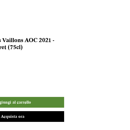
s Vaillons AOC 2021 -
et (75cl)
iungi al carrello
Acquista ora