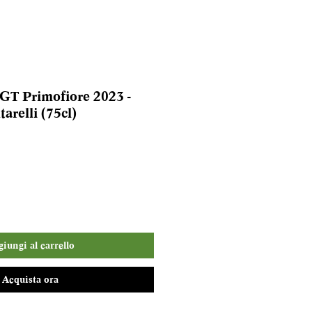
GT Primofiore 2023 -
arelli (75cl)
iungi al carrello
Acquista ora