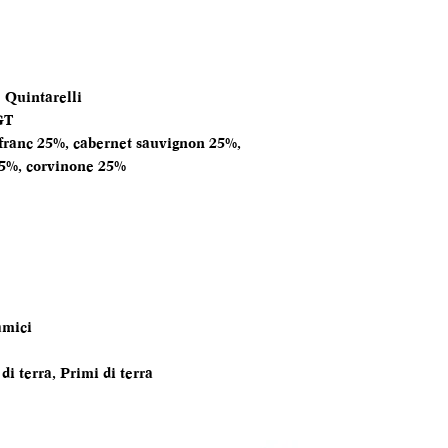
FORMATO
BOTTIGLIA
TEMPERATURA
 Quintarelli
SERVIZIO
GT
franc 25%, cabernet sauvignon 25%,
ANNATA
25%, corvinone 25%
MOMENTO PE
DEGUSTARLO
ABBINAMENTI
amici
di terra, Primi di terra