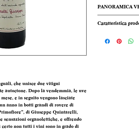
PANORAMICA V
Rosso rubino inten
Caratteristica prod
regalando note flore
ciliegia, e sfumatu
REGIONE
di possedere una g
risultando nel con
TIPOLOGIA
sapido e gradevolm
CANTINA
DENOMINAZI
guali, che unisce due vitigni
tate autoctone. Dopo la vendemmia, le uve
VITIGNI
n mese, e in seguito vengono lasciate
n anno in botti grandi di rovere di
Primofiore”, di Giuseppe Quintarelli,
e sensazioni organolettiche, e offrendo
 certo non tutti i vini sono in grado di
ALCOL