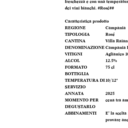
freschezza e con una temperatura
dei vini bianchi. #Rosé##
Caratteristica prodotto
REGIONE
Campania
TIPOLOGIA
Rosé
CANTINA
Villa Raian
DENOMINAZIONE
Campania 
VITIGNI
Aglianico 
ALCOL
12.5%
FORMATO
75 cl
BOTTIGLIA
TEMPERATURA DI
10/12°
SERVIZIO
ANNATA
2025
MOMENTO PER
cena tra am
DEGUSTARLO
ABBINAMENTI
E’ la scelta
provare anc