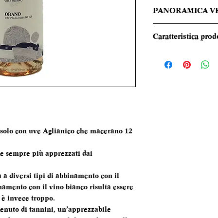
PANORAMICA V
Colore rosa intens
Caratteristica prod
fragola. Al naso se
come fragoline di
REGIONE
in sottofondo profu
affiancare le nette
TIPOLOGIA
primarie. Al gusto 
alcolico, scorrevol
CANTINA
morbidezza derivan
giusto tempo di p
DENOMINAZI
 solo con uve Aglianico che macerano 12
l’acidità.
VITIGNI
i e sempre più apprezzati dai
ALCOL
a a diversi tipi di abbinamento con il
amento con il vino bianco risulta essere
FORMATO
 è invece troppo.
BOTTIGLIA
tenuto di tannini, un’apprezzabile