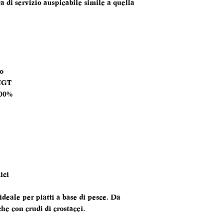
 di servizio auspicabile simile a quella
TEMPERATURA
SERVIZIO
ANNATA
MOMENTO PE
o
DEGUSTARLO
IGT
100%
ABBINAMENTI
ici
 ideale per piatti a base di pesce. Da
he con crudi di crostacei.