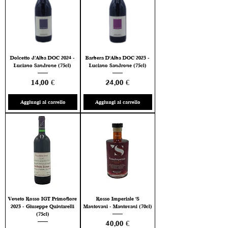
Dolcetto d’Alba DOC 2024 -
Barbera D'Alba DOC 2023 -
Luciano Sandrone (75cl)
Luciano Sandrone (75cl)
Prezzo
Prezzo
14,00 €
24,00 €
Aggiungi al carrello
Aggiungi al carrello
Veneto Rosso IGT Primofiore
Rosso Imperiale 'S
2023 - Giuseppe Quintarelli
Mantovani - Mantovani (70cl)
(75cl)
Prezzo
40,00 €