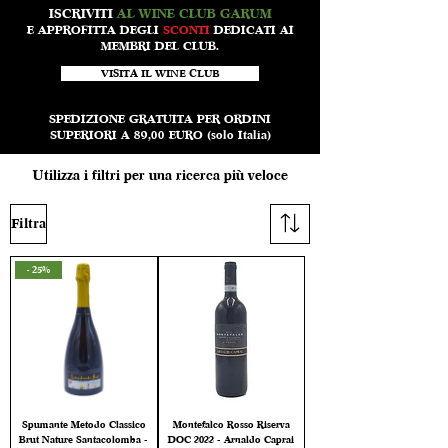
ISCRIVITI
AL WINE CLUB GARUM
E APPROFITTA DEGLI
SCONTI
DEDICATI AI
MEMBRI DEL CLUB.
VISITA IL WINE CLUB
SPEDIZIONE GRATUITA PER ORDINI
SUPERIORI A 89,00 EURO (solo Italia)
Utilizza i filtri per una ricerca più veloce
Filtra
- 25%
Spumante Metodo Classico
Montefalco Rosso Riserva
Brut Nature Santacolomba -
DOC 2022 - Arnaldo Caprai