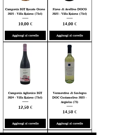
Campania IGT Rosato Orano
Fiano di Avellino DOCG
2025 - Villa Raiano (75cl)
2025 - Villa Raiano (75cl)
Prezzo
Prezzo
10,00 €
14,00 €
Aggiungi al carrello
Aggiungi al carrello
Campania Aglianico IGT
Vermentino di Sardegna
2024 - Villa Raiano (75cl)
DOC Costamolino 2025 -
Argiolas (75)
Prezzo
12,50 €
Prezzo
14,50 €
Aggiungi al carrello
Aggiungi al carrello