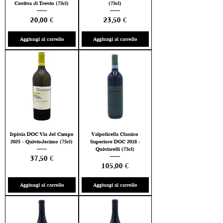
Cantina di Trento (75cl)
(75cl)
Prezzo
Prezzo
20,00 €
23,50 €
Aggiungi al carrello
Aggiungi al carrello
Irpinia DOC Via del Campo
Valpolicella Classico
2025 - Quintodecimo (75cl)
Superiore DOC 2018 -
Quintarelli (75cl)
Prezzo
37,50 €
Prezzo
105,00 €
Aggiungi al carrello
Aggiungi al carrello