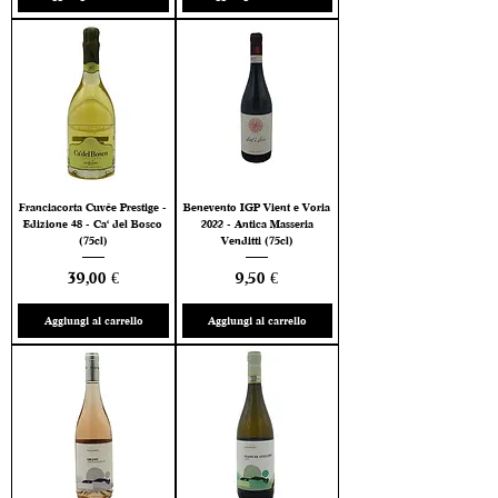
Franciacorta Cuvée Prestige -
Benevento IGP Vient e Voria
Edizione 48 - Ca' del Bosco
2022 - Antica Masseria
(75cl)
Venditti (75cl)
Prezzo
Prezzo
39,00 €
9,50 €
Aggiungi al carrello
Aggiungi al carrello