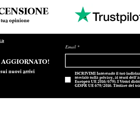
ECENSIONE
la tua opinione
it
Email
E AGGIORNATO!
sui nuovi arrivi
ISCRIVIMI Inserendo il tuo indirizzo 
servizio sulla privacy, ai sensi del
Europeo UE 2016/679). I Vostri diritti
GDPR UE 679/2016. Titolare del trat
301212 - Design Sodes srl
Privacy P