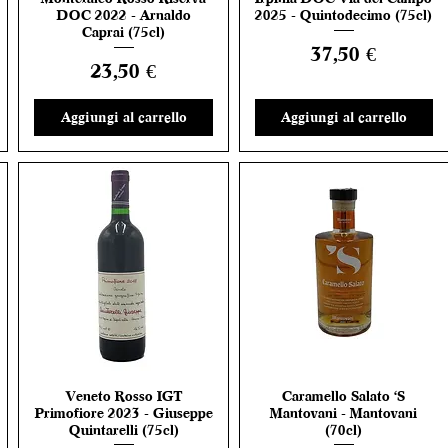
DOC 2022 - Arnaldo
2025 - Quintodecimo (75cl)
Caprai (75cl)
Prezzo
37,50 €
Prezzo
23,50 €
Aggiungi al carrello
Aggiungi al carrello
Veneto Rosso IGT
Caramello Salato 'S
Vista rapida
Vista rapida
Primofiore 2023 - Giuseppe
Mantovani - Mantovani
Quintarelli (75cl)
(70cl)