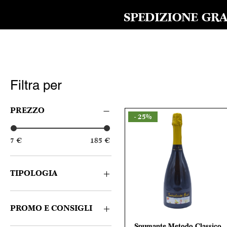
SPEDIZIONE GRAT
Filtra per
PREZZO
- 25%
7 €
185 €
TIPOLOGIA
Bianco
Rosso
PROMO E CONSIGLI
Spumante
Spumante Metodo Classico
Vista rapida