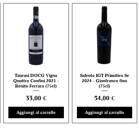
Taurasi DOCG Vigna
Salento IGT Primitivo Se
Vista rapida
Vista rapida
Quattro Confini 2021 -
2024 - Gianfranco fino
Benito Ferrara (75cl)
(75cl)
Prezzo
Prezzo
33,00 €
54,00 €
Aggiungi al carrello
Aggiungi al carrello