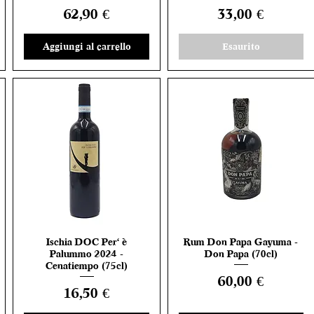
Prezzo
Prezzo
62,90 €
33,00 €
Aggiungi al carrello
Esaurito
Ischia DOC Per' è
Rum Don Papa Gayuma -
Vista rapida
Vista rapida
Palummo 2024 -
Don Papa (70cl)
Cenatiempo (75cl)
Prezzo
60,00 €
Prezzo
16,50 €