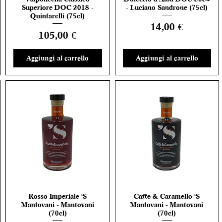
Superiore DOC 2018 -
- Luciano Sandrone (75cl)
Quintarelli (75cl)
Prezzo
14,00 €
Prezzo
105,00 €
Aggiungi al carrello
Aggiungi al carrello
Rosso Imperiale 'S
Caffe & Caramello 'S
Vista rapida
Vista rapida
Mantovani - Mantovani
Mantovani - Mantovani
(70cl)
(70cl)