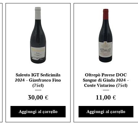
Salento IGT Sedicimila
Oltrepò Pavese DOC
Vista rapida
Vista rapida
2024 - Gianfranco Fino
Sangue di Giuda 2024 -
(75cl)
Conte Vistarino (75cl)
Prezzo
Prezzo
30,00 €
11,00 €
Aggiungi al carrello
Aggiungi al carrello