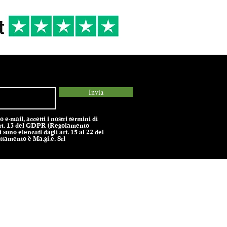
Invia
e-mail, accetti i nostri termini di
l’art. 13 del GDPR (Regolamento
 sono elencati dagli art. 15 al 22 del
tamento è Ma.gi.e. Srl
olicy -
Termini e Condizioni -
Cookie Policy