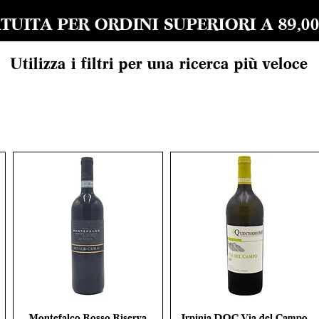
UITA PER ORDINI SUPERIORI A 89,00 EU
Utilizza i filtri per una ricerca più veloce
Montefalco Rosso Riserva
Irpinia DOC Via del Campo
Vista rapida
Vista rapida