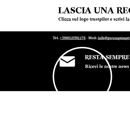
Colli di Lapio
LASCIA UNA R
Colombera & Garella
Conte Vistarino
Clicca sul logo trustpilot e scrivi 
Contesa
Corte dei Venti
Cristiana Meggiolaro
Tel.
+390818501178
- Mail:
info@garumpompei.
Curto
Cusumano
Damijan Podversic
RESTA SEMPR
De Bartoli
Ricevi le nostre news 
De Beaumont
De Falco Vini
De Fattore
De Fermo
De Sanctis
© 2022 Ristorante Garum Pompei - P.iva 07019
Delamotte
Dellavalle
Di Majo Norante
Di Meo
Dipoli