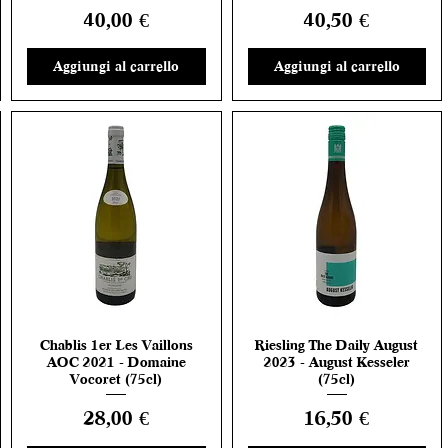
Prezzo
Prezzo
40,00 €
40,50 €
Aggiungi al carrello
Aggiungi al carrello
Chablis 1er Les Vaillons
Riesling The Daily August
Vista rapida
Vista rapida
AOC 2021 - Domaine
2023 - August Kesseler
Vocoret (75cl)
(75cl)
Prezzo
Prezzo
28,00 €
16,50 €