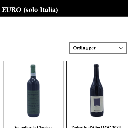
RO (solo Italia)
Ordina per
Valpolicella Classico
Dolcetto d’Alba DOC 2024
Vista rapida
Vista rapida