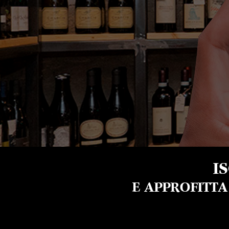
I
E APPROFITT