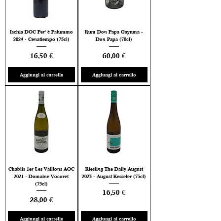
Ischia DOC Per' è Palummo
Rum Don Papa Gayuma -
2024 - Cenatiempo (75cl)
Don Papa (70cl)
Prezzo
Prezzo
16,50 €
60,00 €
Aggiungi al carrello
Aggiungi al carrello
Chablis 1er Les Vaillons AOC
Riesling The Daily August
2021 - Domaine Vocoret
2023 - August Kesseler (75cl)
(75cl)
Prezzo
16,50 €
Prezzo
28,00 €
Aggiungi al carrello
Aggiungi al carrello