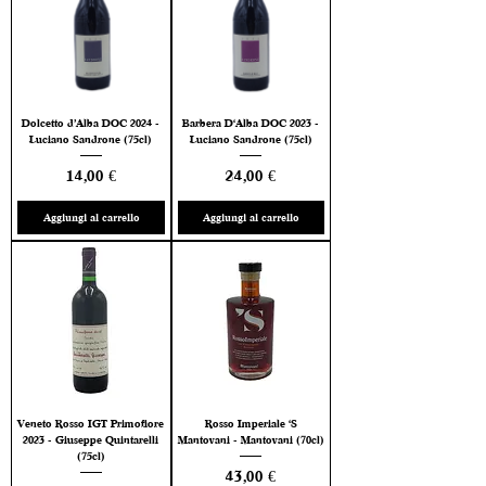
Dolcetto d’Alba DOC 2024 -
Barbera D'Alba DOC 2023 -
Luciano Sandrone (75cl)
Luciano Sandrone (75cl)
Prezzo
Prezzo
14,00 €
24,00 €
Aggiungi al carrello
Aggiungi al carrello
Veneto Rosso IGT Primofiore
Rosso Imperiale 'S
2023 - Giuseppe Quintarelli
Mantovani - Mantovani (70cl)
(75cl)
Prezzo
43,00 €