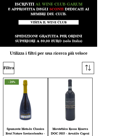
ISCRIVITI
AL WINE CLUB GARUM
E APPROFITTA DEGLI
SCONTI
DEDICATI AI
MEMBRI DEL CLUB.
VISITA IL WINE CLUB
SPEDIZIONE GRATUITA PER ORDINI
SUPERIORI A 89,00 EURO (solo Italia)
Utilizza i filtri per una ricerca più veloce
Filtra
- 25%
Spumante Metodo Classico
Montefalco Rosso Riserva
Brut Nature Santacolomba -
DOC 2022 - Arnaldo Caprai