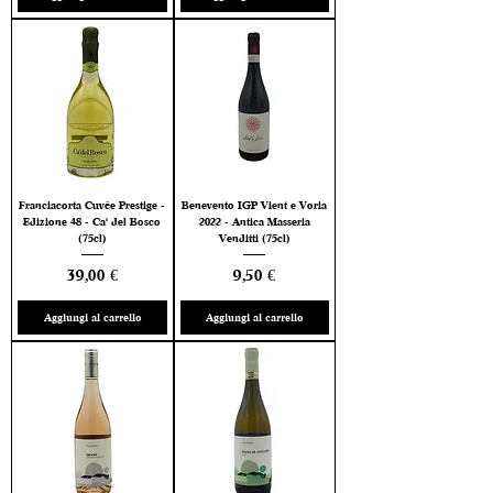
Franciacorta Cuvée Prestige -
Benevento IGP Vient e Voria
Edizione 48 - Ca' del Bosco
2022 - Antica Masseria
(75cl)
Venditti (75cl)
Prezzo
Prezzo
39,00 €
9,50 €
Aggiungi al carrello
Aggiungi al carrello