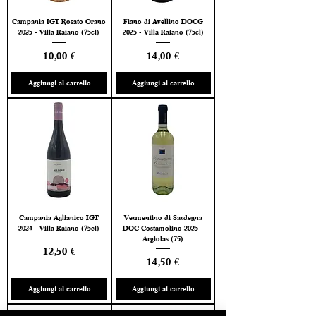
Campania IGT Rosato Orano
Fiano di Avellino DOCG
2025 - Villa Raiano (75cl)
2025 - Villa Raiano (75cl)
Prezzo
Prezzo
10,00 €
14,00 €
Aggiungi al carrello
Aggiungi al carrello
Campania Aglianico IGT
Vermentino di Sardegna
2024 - Villa Raiano (75cl)
DOC Costamolino 2025 -
Argiolas (75)
Prezzo
12,50 €
Prezzo
14,50 €
Aggiungi al carrello
Aggiungi al carrello