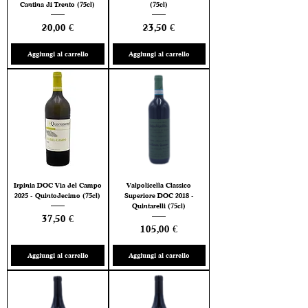
Cantina di Trento (75cl)
(75cl)
Prezzo
Prezzo
20,00 €
23,50 €
Aggiungi al carrello
Aggiungi al carrello
Irpinia DOC Via del Campo
Valpolicella Classico
2025 - Quintodecimo (75cl)
Superiore DOC 2018 -
Quintarelli (75cl)
Prezzo
37,50 €
Prezzo
105,00 €
Aggiungi al carrello
Aggiungi al carrello