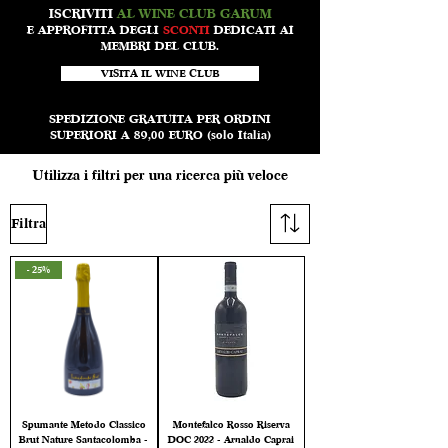
ISCRIVITI
AL WINE CLUB GARUM
E APPROFITTA DEGLI
SCONTI
DEDICATI AI
MEMBRI DEL CLUB.
VISITA IL WINE CLUB
SPEDIZIONE GRATUITA PER ORDINI
SUPERIORI A 89,00 EURO (solo Italia)
Utilizza i filtri per una ricerca più veloce
Filtra
- 25%
Spumante Metodo Classico
Montefalco Rosso Riserva
Brut Nature Santacolomba -
DOC 2022 - Arnaldo Caprai