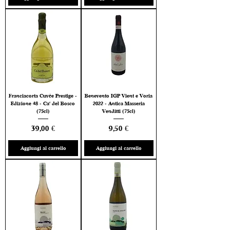
Franciacorta Cuvée Prestige -
Benevento IGP Vient e Voria
Edizione 48 - Ca' del Bosco
2022 - Antica Masseria
(75cl)
Venditti (75cl)
Prezzo
Prezzo
39,00 €
9,50 €
Aggiungi al carrello
Aggiungi al carrello