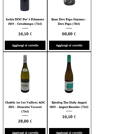
Ischia DOC Per' è Palummo
Rum Don Papa Gayuma -
2024 - Cenatiempo (75cl)
Don Papa (70cl)
Prezzo
Prezzo
16,50 €
60,00 €
Aggiungi al carrello
Aggiungi al carrello
Chablis 1er Les Vaillons AOC
Riesling The Daily August
2021 - Domaine Vocoret
2023 - August Kesseler (75cl)
(75cl)
Prezzo
16,50 €
Prezzo
28,00 €
Aggiungi al carrello
Aggiungi al carrello