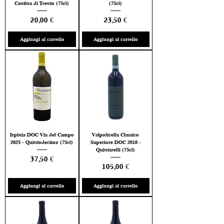
Cantina di Trento (75cl)
(75cl)
Prezzo
Prezzo
20,00 €
23,50 €
Aggiungi al carrello
Aggiungi al carrello
Irpinia DOC Via del Campo
Valpolicella Classico
2025 - Quintodecimo (75cl)
Superiore DOC 2018 -
Quintarelli (75cl)
Prezzo
37,50 €
Prezzo
105,00 €
Aggiungi al carrello
Aggiungi al carrello