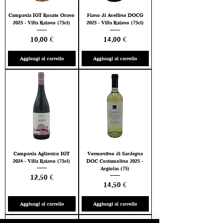
Campania IGT Rosato Orano
Fiano di Avellino DOCG
2025 - Villa Raiano (75cl)
2025 - Villa Raiano (75cl)
Prezzo
Prezzo
10,00 €
14,00 €
Aggiungi al carrello
Aggiungi al carrello
Campania Aglianico IGT
Vermentino di Sardegna
2024 - Villa Raiano (75cl)
DOC Costamolino 2025 -
Argiolas (75)
Prezzo
12,50 €
Prezzo
14,50 €
Aggiungi al carrello
Aggiungi al carrello