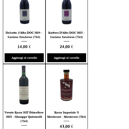
Dolcetto d’Alba DOC 2024 -
Barbera D'Alba DOC 2023 -
Luciano Sandrone (75cl)
Luciano Sandrone (75cl)
Prezzo
Prezzo
14,00 €
24,00 €
Aggiungi al carrello
Aggiungi al carrello
Veneto Rosso IGT Primofiore
Rosso Imperiale 'S
2023 - Giuseppe Quintarelli
Mantovani - Mantovani (70cl)
(75cl)
Prezzo
43,00 €