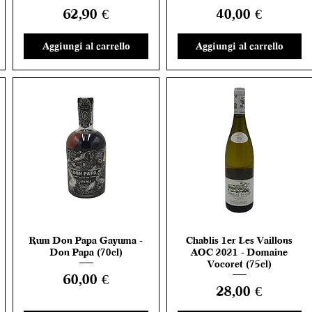
Prezzo
Prezzo
62,90 €
40,00 €
Aggiungi al carrello
Aggiungi al carrello
Rum Don Papa Gayuma -
Chablis 1er Les Vaillons
Vista rapida
Vista rapida
Don Papa (70cl)
AOC 2021 - Domaine
Vocoret (75cl)
Prezzo
60,00 €
Prezzo
28,00 €