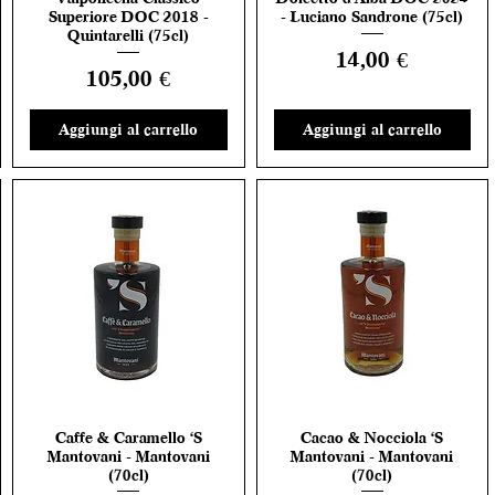
Superiore DOC 2018 -
- Luciano Sandrone (75cl)
Quintarelli (75cl)
Prezzo
14,00 €
Prezzo
105,00 €
Aggiungi al carrello
Aggiungi al carrello
Caffe & Caramello 'S
Cacao & Nocciola 'S
Vista rapida
Vista rapida
Mantovani - Mantovani
Mantovani - Mantovani
(70cl)
(70cl)