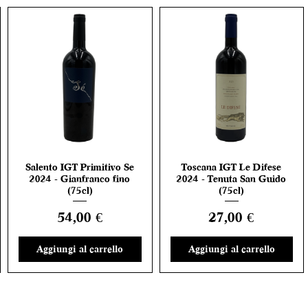
Salento IGT Primitivo Se
Toscana IGT Le Difese
Vista rapida
Vista rapida
2024 - Gianfranco fino
2024 - Tenuta San Guido
(75cl)
(75cl)
Prezzo
Prezzo
54,00 €
27,00 €
Aggiungi al carrello
Aggiungi al carrello