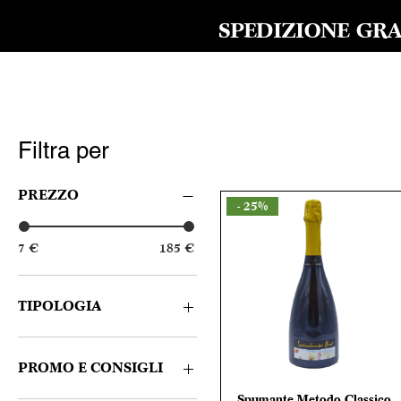
SPEDIZIONE GRAT
Filtra per
PREZZO
- 25%
7 €
185 €
TIPOLOGIA
Bianco
Rosso
PROMO E CONSIGLI
Spumante
Spumante Metodo Classico
Vista rapida