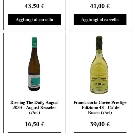
Prezzo
Prezzo
43,50 €
41,00 €
Aggiungi al carrello
Aggiungi al carrello
Riesling The Daily August
Franciacorta Cuvée Prestige
Vista rapida
Vista rapida
2023 - August Kesseler
- Edizione 48 - Ca' del
(75cl)
Bosco (75cl)
Prezzo
Prezzo
16,50 €
39,00 €