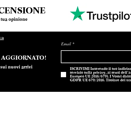
ECENSIONE
la tua opinione
it
Email
E AGGIORNATO!
sui nuovi arrivi
ISCRIVIMI Inserendo il tuo indirizzo 
servizio sulla privacy, ai sensi del
Europeo UE 2016/679). I Vostri diritti
GDPR UE 679/2016. Titolare del trat
301212 - Design Sodes srl
Privacy P