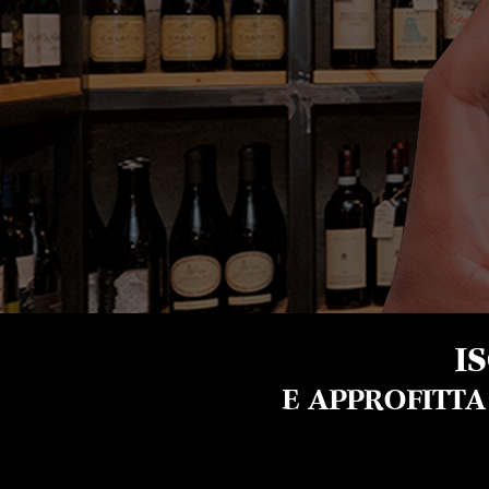
I
E APPROFITT