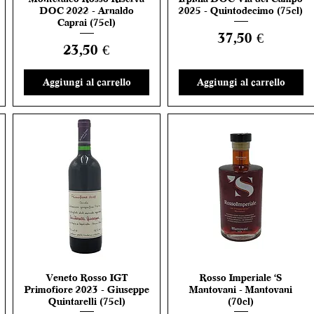
DOC 2022 - Arnaldo
2025 - Quintodecimo (75cl)
Caprai (75cl)
Prezzo
37,50 €
Prezzo
23,50 €
Aggiungi al carrello
Aggiungi al carrello
Veneto Rosso IGT
Rosso Imperiale 'S
Vista rapida
Vista rapida
Primofiore 2023 - Giuseppe
Mantovani - Mantovani
Quintarelli (75cl)
(70cl)