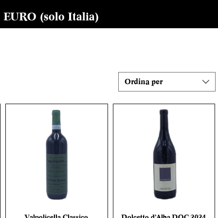
RO (solo Italia)
Ordina per
Valpolicella Classico
Dolcetto d’Alba DOC 2024
Vista rapida
Vista rapida