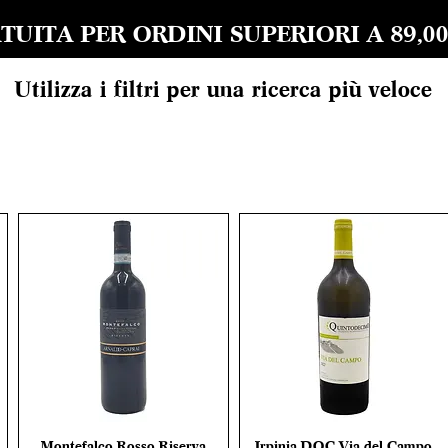
UITA PER ORDINI SUPERIORI A 89,00 EU
Utilizza i filtri per una ricerca più veloce
Montefalco Rosso Riserva
Irpinia DOC Via del Campo
Vista rapida
Vista rapida