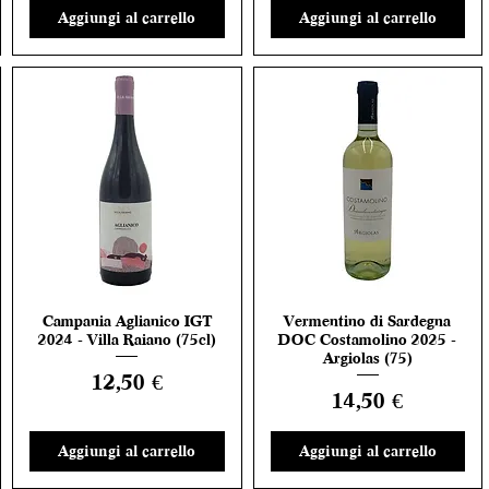
Aggiungi al carrello
Aggiungi al carrello
Campania Aglianico IGT
Vermentino di Sardegna
Vista rapida
Vista rapida
2024 - Villa Raiano (75cl)
DOC Costamolino 2025 -
Argiolas (75)
Prezzo
12,50 €
Prezzo
14,50 €
Aggiungi al carrello
Aggiungi al carrello