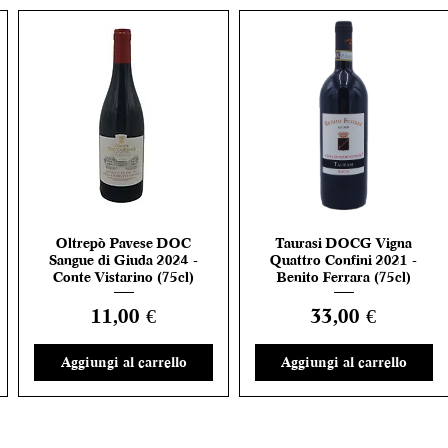
Oltrepò Pavese DOC
Taurasi DOCG Vigna
Vista rapida
Vista rapida
Sangue di Giuda 2024 -
Quattro Confini 2021 -
Conte Vistarino (75cl)
Benito Ferrara (75cl)
Prezzo
Prezzo
11,00 €
33,00 €
Aggiungi al carrello
Aggiungi al carrello