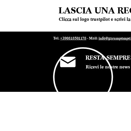
Colli di Lapio
LASCIA UNA R
Colombera & Garella
Conte Vistarino
Clicca sul logo trustpilot e scrivi 
Contesa
Corte dei Venti
Cristiana Meggiolaro
Tel.
+390818501178
- Mail:
info@garumpompei.
Curto
Cusumano
Damijan Podversic
RESTA SEMPR
De Bartoli
Ricevi le nostre news 
De Beaumont
De Falco Vini
De Fattore
De Fermo
De Sanctis
© 2022 Ristorante Garum Pompei - P.iva 07019
Delamotte
Dellavalle
Di Majo Norante
Di Meo
Dipoli