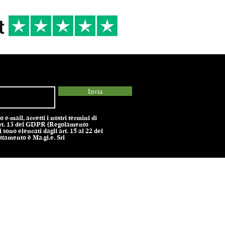
Invia
e-mail, accetti i nostri termini di
l’art. 13 del GDPR (Regolamento
 sono elencati dagli art. 15 al 22 del
tamento è Ma.gi.e. Srl
olicy -
Termini e Condizioni -
Cookie Policy