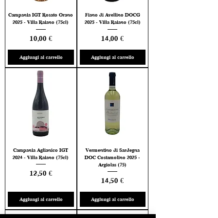
Campania IGT Rosato Orano
Fiano di Avellino DOCG
2025 - Villa Raiano (75cl)
2025 - Villa Raiano (75cl)
Prezzo
Prezzo
10,00 €
14,00 €
Aggiungi al carrello
Aggiungi al carrello
Campania Aglianico IGT
Vermentino di Sardegna
2024 - Villa Raiano (75cl)
DOC Costamolino 2025 -
Argiolas (75)
Prezzo
12,50 €
Prezzo
14,50 €
Aggiungi al carrello
Aggiungi al carrello