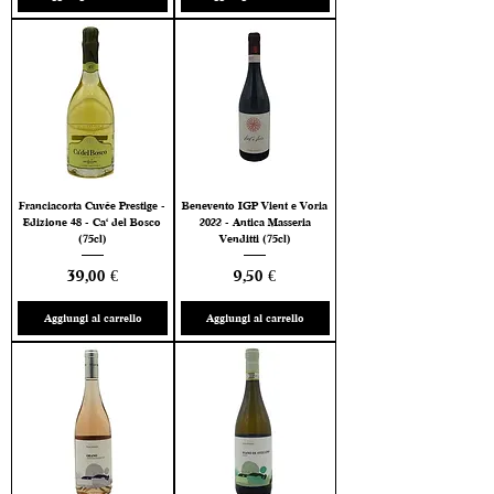
Franciacorta Cuvée Prestige -
Benevento IGP Vient e Voria
Edizione 48 - Ca' del Bosco
2022 - Antica Masseria
(75cl)
Venditti (75cl)
Prezzo
Prezzo
39,00 €
9,50 €
Aggiungi al carrello
Aggiungi al carrello