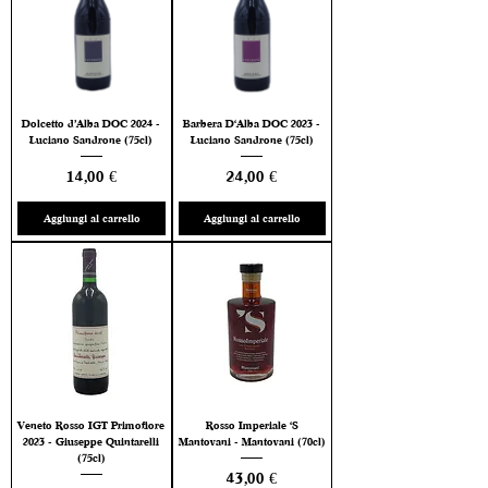
Dolcetto d’Alba DOC 2024 -
Barbera D'Alba DOC 2023 -
Luciano Sandrone (75cl)
Luciano Sandrone (75cl)
Prezzo
Prezzo
14,00 €
24,00 €
Aggiungi al carrello
Aggiungi al carrello
Veneto Rosso IGT Primofiore
Rosso Imperiale 'S
2023 - Giuseppe Quintarelli
Mantovani - Mantovani (70cl)
(75cl)
Prezzo
43,00 €