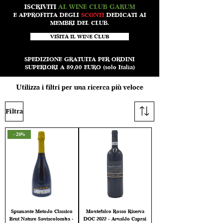
ISCRIVITI
AL WINE CLUB GARUM
E APPROFITTA DEGLI
SCONTI
DEDICATI AI
MEMBRI DEL CLUB.
VISITA IL WINE CLUB
SPEDIZIONE GRATUITA PER ORDINI
SUPERIORI A 89,00 EURO (solo Italia)
Utilizza i filtri per una ricerca più veloce
Filtra
- 25%
Spumante Metodo Classico
Montefalco Rosso Riserva
Brut Nature Santacolomba -
DOC 2022 - Arnaldo Caprai