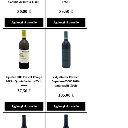
Cantina di Trento (75cl)
(75cl)
Prezzo
Prezzo
20,00 €
23,50 €
Aggiungi al carrello
Aggiungi al carrello
Irpinia DOC Via del Campo
Valpolicella Classico
2025 - Quintodecimo (75cl)
Superiore DOC 2018 -
Quintarelli (75cl)
Prezzo
37,50 €
Prezzo
105,00 €
Aggiungi al carrello
Aggiungi al carrello