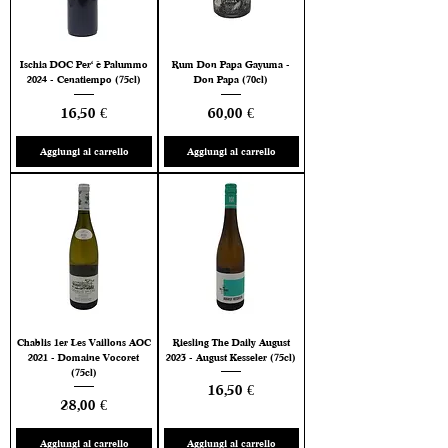
Ischia DOC Per' è Palummo
Rum Don Papa Gayuma -
2024 - Cenatiempo (75cl)
Don Papa (70cl)
Prezzo
Prezzo
16,50 €
60,00 €
Aggiungi al carrello
Aggiungi al carrello
Chablis 1er Les Vaillons AOC
Riesling The Daily August
2021 - Domaine Vocoret
2023 - August Kesseler (75cl)
(75cl)
Prezzo
16,50 €
Prezzo
28,00 €
Aggiungi al carrello
Aggiungi al carrello