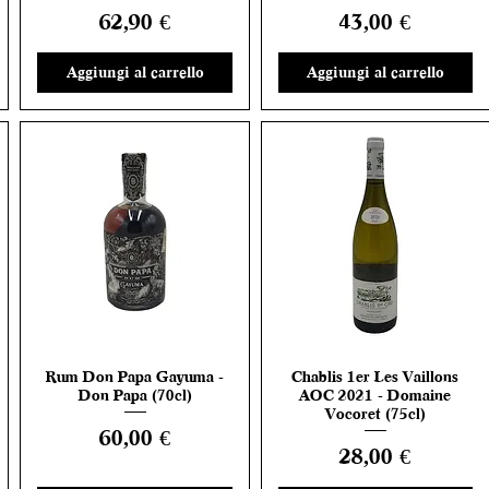
Prezzo
Prezzo
62,90 €
43,00 €
Aggiungi al carrello
Aggiungi al carrello
Rum Don Papa Gayuma -
Chablis 1er Les Vaillons
Vista rapida
Vista rapida
Don Papa (70cl)
AOC 2021 - Domaine
Vocoret (75cl)
Prezzo
60,00 €
Prezzo
28,00 €