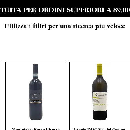
UITA PER ORDINI SUPERIORI A 89,00 EU
Utilizza i filtri per una ricerca più veloce
Montefalco Rosso Riserva
Irpinia DOC Via del Campo
Vista rapida
Vista rapida