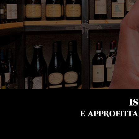
I
E APPROFITT