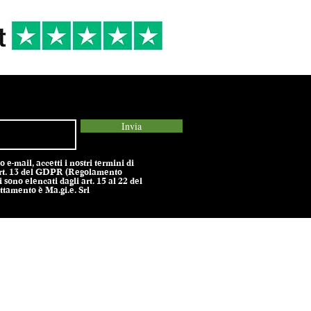
Invia
e-mail, accetti i nostri termini di
l’art. 13 del GDPR (Regolamento
 sono elencati dagli art. 15 al 22 del
tamento è Ma.gi.e. Srl
olicy -
Termini e Condizioni -
Cookie Policy