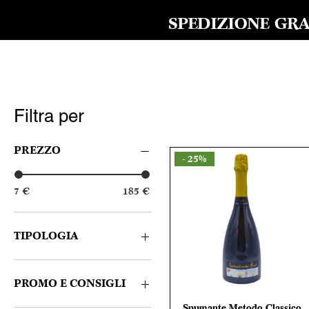
SPEDIZIONE GRAT
Filtra per
PREZZO
- 25%
7 €
185 €
TIPOLOGIA
Bianco
Rosso
PROMO E CONSIGLI
Spumante
Spumante Metodo Classico
Vista rapida