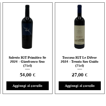
Salento IGT Primitivo Se
Toscana IGT Le Difese
Vista rapida
Vista rapida
2024 - Gianfranco fino
2024 - Tenuta San Guido
(75cl)
(75cl)
Prezzo
Prezzo
54,00 €
27,00 €
Aggiungi al carrello
Aggiungi al carrello