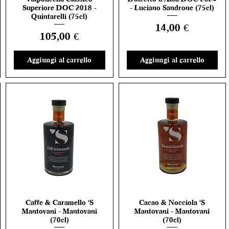
Superiore DOC 2018 -
- Luciano Sandrone (75cl)
Quintarelli (75cl)
Prezzo
14,00 €
Prezzo
105,00 €
Aggiungi al carrello
Aggiungi al carrello
Caffe & Caramello 'S
Cacao & Nocciola 'S
Vista rapida
Vista rapida
Mantovani - Mantovani
Mantovani - Mantovani
(70cl)
(70cl)