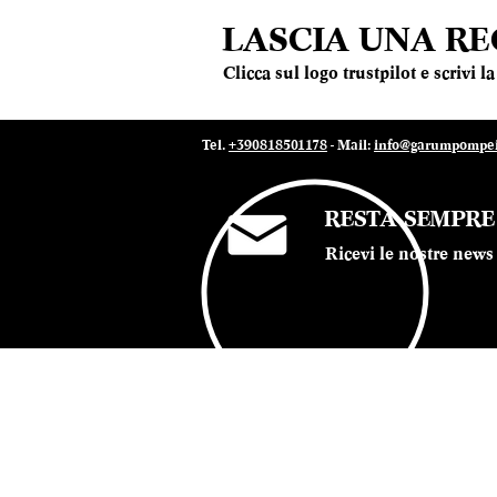
Conte Vistarino
LASCIA UNA R
Contesa
Corte dei Venti
Clicca sul logo trustpilot e scrivi 
Cristiana Meggiolaro
Curto
Cusumano
Tel.
+390818501178
- Mail:
info@garumpompei.
Damijan Podversic
De Bartoli
De Beaumont
RESTA SEMPR
De Falco Vini
Ricevi le nostre news 
De Fattore
De Fermo
De Sanctis
Delamotte
Dellavalle
© 2022 Ristorante Garum Pompei - P.iva 07019
Di Majo Norante
Di Meo
Dipoli
Dirupi
Distilleria Levira