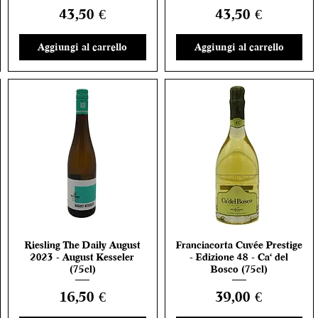
Prezzo
Prezzo
43,50 €
43,50 €
Aggiungi al carrello
Aggiungi al carrello
Riesling The Daily August
Franciacorta Cuvée Prestige
Vista rapida
Vista rapida
2023 - August Kesseler
- Edizione 48 - Ca' del
(75cl)
Bosco (75cl)
Prezzo
Prezzo
16,50 €
39,00 €