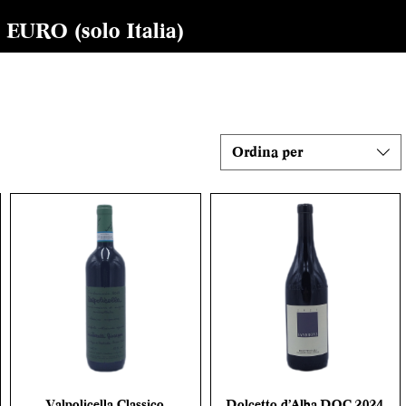
RO (solo Italia)
Ordina per
Valpolicella Classico
Dolcetto d’Alba DOC 2024
Vista rapida
Vista rapida