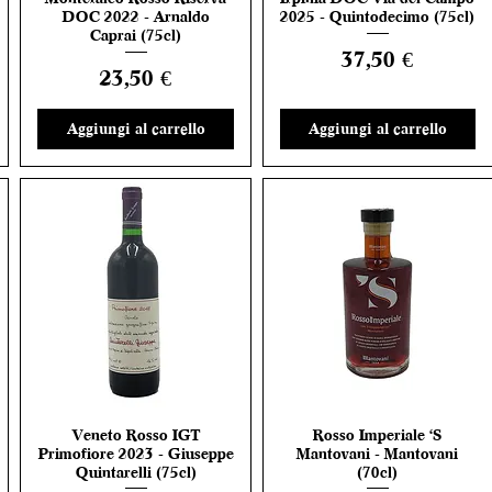
DOC 2022 - Arnaldo
2025 - Quintodecimo (75cl)
Caprai (75cl)
Prezzo
37,50 €
Prezzo
23,50 €
Aggiungi al carrello
Aggiungi al carrello
Veneto Rosso IGT
Rosso Imperiale 'S
Vista rapida
Vista rapida
Primofiore 2023 - Giuseppe
Mantovani - Mantovani
Quintarelli (75cl)
(70cl)