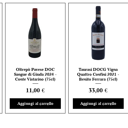
Oltrepò Pavese DOC
Taurasi DOCG Vigna
Vista rapida
Vista rapida
Sangue di Giuda 2024 -
Quattro Confini 2021 -
Conte Vistarino (75cl)
Benito Ferrara (75cl)
Prezzo
Prezzo
11,00 €
33,00 €
Aggiungi al carrello
Aggiungi al carrello