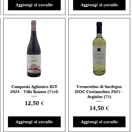
Aggiungi al carrello
Aggiungi al carrello
Campania Aglianico IGT
Vermentino di Sardegna
Vista rapida
Vista rapida
2024 - Villa Raiano (75cl)
DOC Costamolino 2025 -
Argiolas (75)
Prezzo
12,50 €
Prezzo
14,50 €
Aggiungi al carrello
Aggiungi al carrello