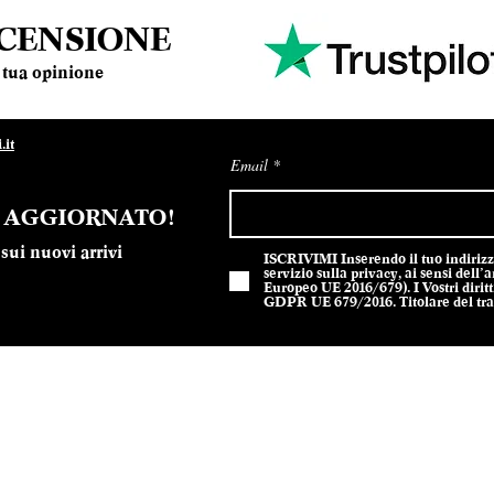
ECENSIONE
la tua opinione
it
Email
E AGGIORNATO!
sui nuovi arrivi
ISCRIVIMI Inserendo il tuo indirizzo 
servizio sulla privacy, ai sensi del
Europeo UE 2016/679). I Vostri diritti
GDPR UE 679/2016. Titolare del trat
301212 - Design Sodes srl
Privacy P