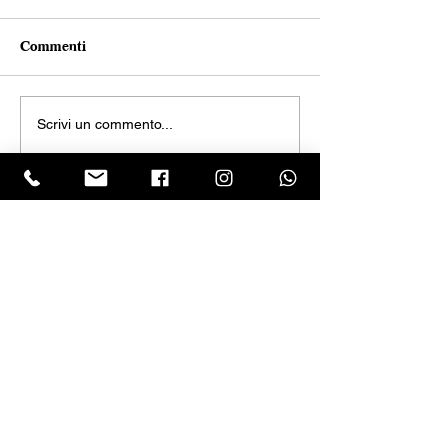
Commenti
Scrivi un commento...
LASCIA UNA RECENSIONE
Clicca sul logo trustpilot e scrivi la tua opinione
Tel.
+390818501178
- Mail:
info@garumpompei.it
RESTA SEMPRE AGGIORNATO!
Ricevi le nostre news sui nuovi arrivi
Email