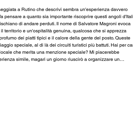
Garum a Pompei
Broc
di S
seggiata a Rutino che descrivi sembra un'esperienza davvero 
Garu
 fa pensare a quanto sia importante riscoprire questi angoli d'Itali
e rischiano di andare perduti. Il nome di Salvatore Magroni evoca 
l territorio e un'ospitalità genuina, qualcosa che si apprezza 
rofumo dei piatti tipici e il calore della gente del posto. Queste 
gio speciale, al di là dei circuiti turistici più battuti. Hai per ca
 locale che merita una menzione speciale? Mi piacerebbe 
erienza simile, magari un giorno riuscirò a organizzare un…