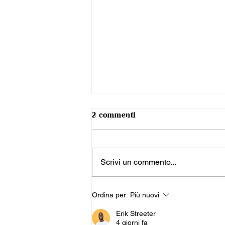
2 commenti
Scrivi un commento...
Pastiera e limoncello: il fine
Ordina per:
Più nuovi
pasto che racconta Napoli
Erik Streeter
4 giorni fa