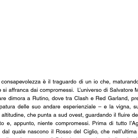
a consapevolezza è il traguardo di un io che, maturand
 si affranca dai compromessi.  L’universo di Salvatore M
lare dimora a Rutino, dove tra Clash e Red Garland, pr
atura delle suo andare esperienziale – e la vigna, su
 altitudine, che punta a sud ovest, guardando il fluire dell
o e, appunto, niente compromessi. Prima di tutto l’Agl
, dal quale nascono il Rosso del Ciglio, che nell’ultima