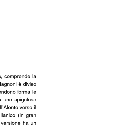
o, comprende la 
agnoni è diviso 
endono forma le 
 uno spigoloso 
’Alento verso il 
ianico (in gran 
 versione ha un 