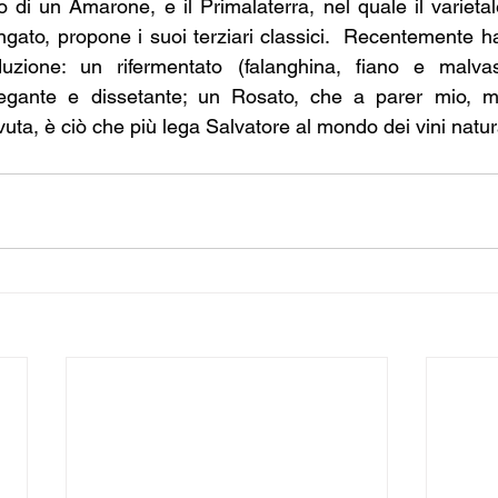
o di un Amarone, e il Primalaterra, nel quale il varieta
ngato, propone i suoi terziari classici.  Recentemente han
uzione: un rifermentato (falanghina, fiano e malvasi
legante e dissetante; un Rosato, che a parer mio, 
evuta, è ciò che più lega Salvatore al mondo dei vini natura