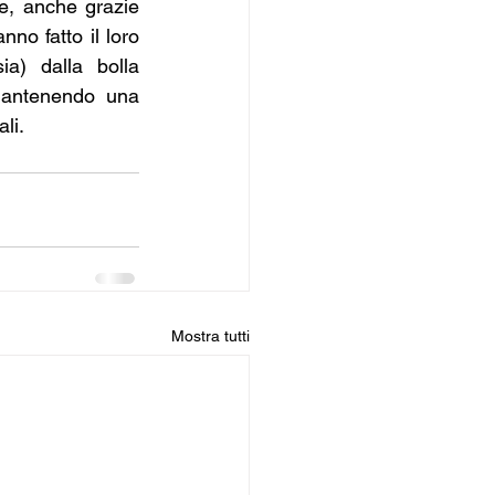
le, anche grazie 
no fatto il loro 
a) dalla bolla 
mantenendo una 
li.
Mostra tutti