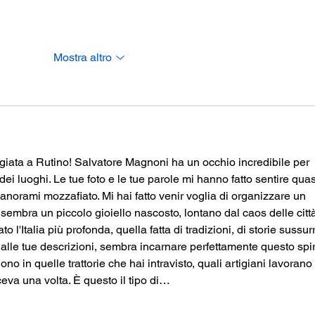
Mostra altro
iata a Rutino! Salvatore Magnoni ha un occhio incredibile per 
dei luoghi. Le tue foto e le tue parole mi hanno fatto sentire quasi 
panorami mozzafiato. Mi hai fatto venir voglia di organizzare un 
 sembra un piccolo gioiello nascosto, lontano dal caos delle citt
l'Italia più profonda, quella fatta di tradizioni, di storie sussur
 dalle tue descrizioni, sembra incarnare perfettamente questo spiri
o in quelle trattorie che hai intravisto, quali artigiani lavorano 
eva una volta. È questo il tipo di…