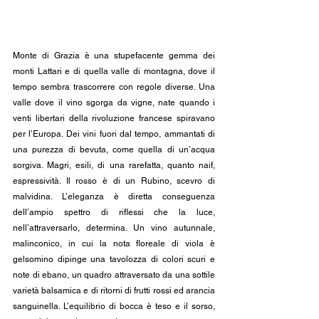
Monte di Grazia è una stupefacente gemma dei 
monti Lattari e di quella valle di montagna, dove il 
tempo sembra trascorrere con regole diverse. Una 
valle dove il vino sgorga da vigne, nate quando i 
venti libertari della rivoluzione francese spiravano 
per l’Europa. Dei vini fuori dal tempo, ammantati di 
una purezza di bevuta, come quella di un’acqua 
sorgiva. Magri, esili, di una rarefatta, quanto naif, 
espressività. Il rosso è di un Rubino, scevro di 
malvidina. L’eleganza è diretta conseguenza 
dell’ampio spettro di riflessi che la luce, 
nell’attraversarlo, determina. Un vino autunnale, 
malinconico, in cui la nota floreale di viola è 
gelsomino dipinge una tavolozza di colori scuri e 
note di ebano, un quadro attraversato da una sottile 
varietà balsamica e di ritorni di frutti rossi ed arancia 
sanguinella. L’equilibrio di bocca è teso e il sorso, 