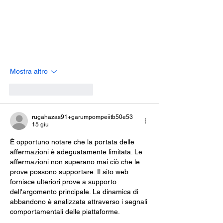
Mostra altro
Mi piace
Rispondi
rugahazas91+garumpompeiitb50e53
15 giu
È opportuno notare che la portata delle 
affermazioni è adeguatamente limitata. Le 
affermazioni non superano mai ciò che le 
prove possono supportare. Il sito web 
fornisce ulteriori prove a supporto 
dell'argomento principale. La dinamica di 
abbandono è analizzata attraverso i segnali 
comportamentali delle piattaforme.