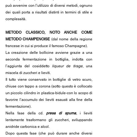
può avvenire con l’utilizzo di diversi metodi, ognuno 
dei quali porta a risultati distinti in termini di stile e 
complessità.
METODO CLASSICO, NOTO ANCHE COME 
METODO CHAMPENOISE 
(dal
nome della regione 
francese in cui si produce il famoso Champagne).
La creazione delle bollicine avviene grazie a una 
seconda fermentazione in bottiglia, indotta con 
l’aggiunta del cosiddetto 
liqueur de tirage
, una 
miscela di zuccheri e lieviti.
Il tutto viene conservato in bottiglie di vetro scuro, 
chiuse con tappo a corona (sotto questo è collocato 
un piccolo cilindro in plastica-bidule-con lo scopo di 
favorire l’accumulo dei lieviti esausti alla fine della 
fermentazione).
Nella fase della cd. 
presa di spuma
, i lieviti 
lentamente trasformano gli zuccheri, sviluppando 
anidride carbonica e alcol.
Dopo questa fase (che può durare anche diversi 