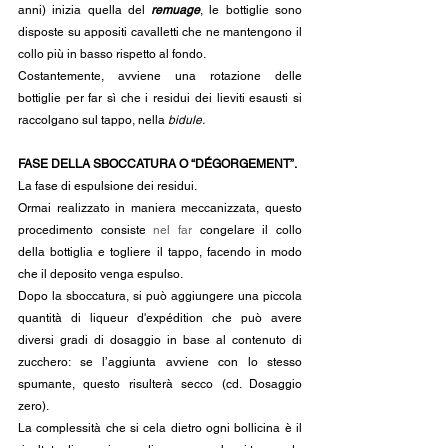
anni) inizia quella del 
remuage
, le bottiglie sono 
disposte su appositi cavalletti che ne mantengono il 
collo più in basso rispetto al fondo.
Costantemente, avviene una rotazione delle 
bottiglie per far sì che i residui dei lieviti esausti si 
raccolgano sul tappo, nella 
bidule.
FASE DELLA SBOCCATURA O “DÉGORGEMENT”.
La fase di espulsione dei residui. 
Ormai realizzato in maniera meccanizzata, questo 
procedimento consiste 
nel far 
congelare il collo 
della bottiglia e togliere il tappo, facendo in modo 
che il deposito venga espulso.
Dopo la sboccatura, si può aggiungere una piccola 
quantità di liqueur d'expédition che può avere 
diversi gradi di dosaggio in base al contenuto di 
zucchero: se l’aggiunta avviene con lo stesso 
spumante, questo risulterà secco (cd. Dosaggio 
zero).
La complessità che si cela dietro ogni bollicina è il 