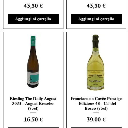
Prezzo
Prezzo
43,50 €
43,50 €
Aggiungi al carrello
Aggiungi al carrello
Riesling The Daily August
Franciacorta Cuvée Prestige
Vista rapida
Vista rapida
2023 - August Kesseler
- Edizione 48 - Ca' del
(75cl)
Bosco (75cl)
Prezzo
Prezzo
16,50 €
39,00 €