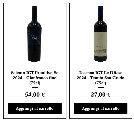
Salento IGT Primitivo Se
Toscana IGT Le Difese
Vista rapida
Vista rapida
2024 - Gianfranco fino
2024 - Tenuta San Guido
(75cl)
(75cl)
Prezzo
Prezzo
54,00 €
27,00 €
Aggiungi al carrello
Aggiungi al carrello