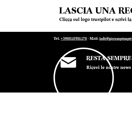
Conte Vistarino
LASCIA UNA R
Contesa
Corte dei Venti
Clicca sul logo trustpilot e scrivi 
Cristiana Meggiolaro
Curto
Cusumano
Tel.
+390818501178
- Mail:
info@garumpompei.
Damijan Podversic
De Bartoli
De Beaumont
RESTA SEMPR
De Falco Vini
Ricevi le nostre news 
De Fattore
De Fermo
De Sanctis
Delamotte
Dellavalle
© 2022 Ristorante Garum Pompei - P.iva 07019
Di Majo Norante
Di Meo
Dipoli
Dirupi
Distilleria Levira