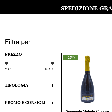
SPEDIZIONE GRAT
Filtra per
PREZZO
- 25%
7 €
185 €
TIPOLOGIA
Bianco
Rosso
PROMO E CONSIGLI
Spumante
Spumante Metodo Classico
Vista rapida