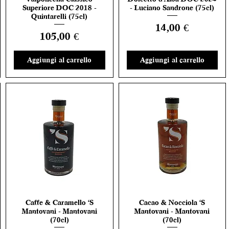
Superiore DOC 2018 -
- Luciano Sandrone (75cl)
Quintarelli (75cl)
Prezzo
14,00 €
Prezzo
105,00 €
Aggiungi al carrello
Aggiungi al carrello
Caffe & Caramello 'S
Cacao & Nocciola 'S
Vista rapida
Vista rapida
Mantovani - Mantovani
Mantovani - Mantovani
(70cl)
(70cl)