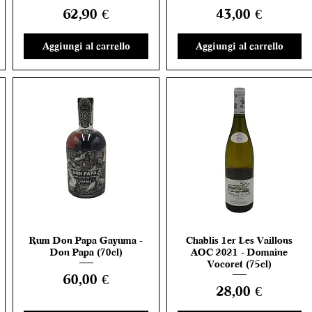
Prezzo
Prezzo
62,90 €
43,00 €
Aggiungi al carrello
Aggiungi al carrello
Rum Don Papa Gayuma -
Chablis 1er Les Vaillons
Vista rapida
Vista rapida
Don Papa (70cl)
AOC 2021 - Domaine
Vocoret (75cl)
Prezzo
60,00 €
Prezzo
28,00 €