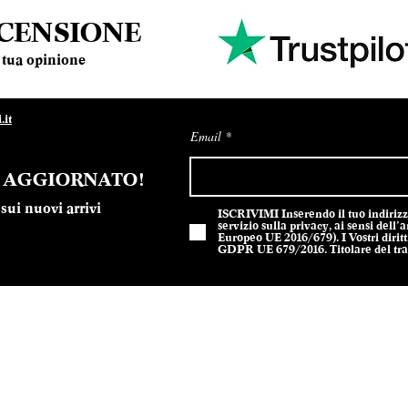
ECENSIONE
la tua opinione
it
Email
E AGGIORNATO!
sui nuovi arrivi
ISCRIVIMI Inserendo il tuo indirizzo 
servizio sulla privacy, ai sensi del
Europeo UE 2016/679). I Vostri diritti
GDPR UE 679/2016. Titolare del trat
301212 - Design Sodes srl
Privacy P