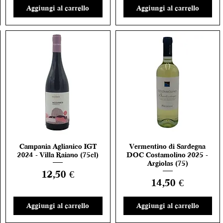
Aggiungi al carrello
Aggiungi al carrello
Campania Aglianico IGT
Vermentino di Sardegna
Vista rapida
Vista rapida
2024 - Villa Raiano (75cl)
DOC Costamolino 2025 -
Argiolas (75)
Prezzo
12,50 €
Prezzo
14,50 €
Aggiungi al carrello
Aggiungi al carrello