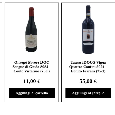
Oltrepò Pavese DOC
Taurasi DOCG Vigna
Vista rapida
Vista rapida
Sangue di Giuda 2024 -
Quattro Confini 2021 -
Conte Vistarino (75cl)
Benito Ferrara (75cl)
Prezzo
Prezzo
11,00 €
33,00 €
Aggiungi al carrello
Aggiungi al carrello