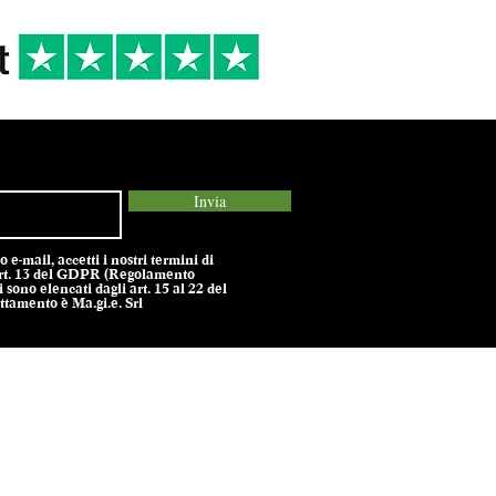
Invia
e-mail, accetti i nostri termini di
l’art. 13 del GDPR (Regolamento
 sono elencati dagli art. 15 al 22 del
tamento è Ma.gi.e. Srl
olicy -
Termini e Condizioni -
Cookie Policy