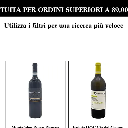
UITA PER ORDINI SUPERIORI A 89,00 EU
Utilizza i filtri per una ricerca più veloce
Montefalco Rosso Riserva
Irpinia DOC Via del Campo
Vista rapida
Vista rapida