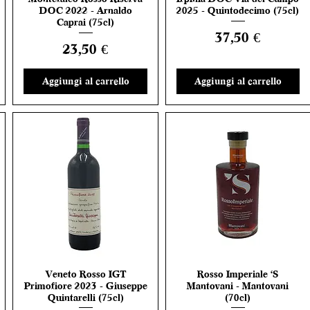
DOC 2022 - Arnaldo
2025 - Quintodecimo (75cl)
Caprai (75cl)
Prezzo
37,50 €
Prezzo
23,50 €
Aggiungi al carrello
Aggiungi al carrello
Veneto Rosso IGT
Rosso Imperiale 'S
Vista rapida
Vista rapida
Primofiore 2023 - Giuseppe
Mantovani - Mantovani
Quintarelli (75cl)
(70cl)