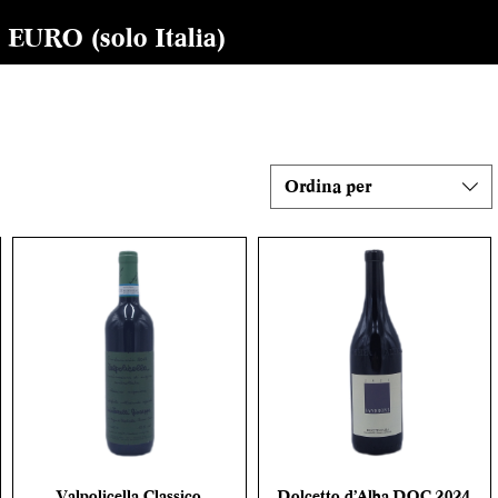
RO (solo Italia)
Ordina per
Valpolicella Classico
Dolcetto d’Alba DOC 2024
Vista rapida
Vista rapida