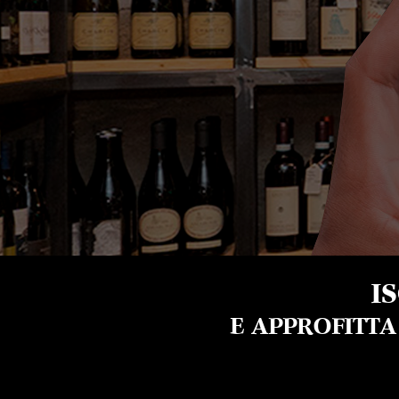
I
E APPROFITT