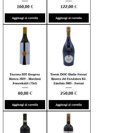
Prezzo
Prezzo
160,00 €
122,00 €
Aggiungi al carrello
Aggiungi al carrello
Toscana IGT Gorgona
Trento DOC Giulio Ferrari
Bianco 2023 - Marchesi
Riserva del Fondatore Ed.
Frescobaldi (75cl)
Limitata 2005 - Ferrari
Prezzo
Prezzo
80,00 €
250,00 €
Aggiungi al carrello
Aggiungi al carrello