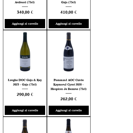
Antinori (75cl)
Gaja (75cl)
Prezzo
Prezzo
340,00 €
410,00 €
Aggiungi al carrello
Aggiungi al carrello
Langhe DOC Gaja & Rey
Pommard AOC Cuvée
2023 - Gaja (75cl)
Raymond Cyrot 2020 -
Hospices de Beaune (75cl)
Prezzo
290,00 €
Prezzo
262,00 €
Aggiungi al carrello
Aggiungi al carrello