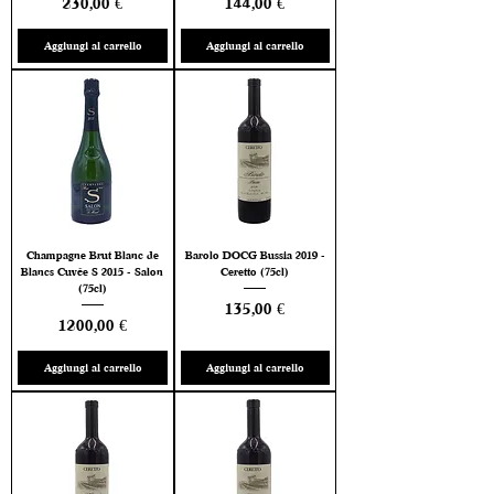
Prezzo
Prezzo
230,00 €
144,00 €
Aggiungi al carrello
Aggiungi al carrello
Champagne Brut Blanc de
Barolo DOCG Bussia 2019 -
Blancs Cuvée S 2015 - Salon
Ceretto (75cl)
(75cl)
Prezzo
135,00 €
Prezzo
1200,00 €
Aggiungi al carrello
Aggiungi al carrello