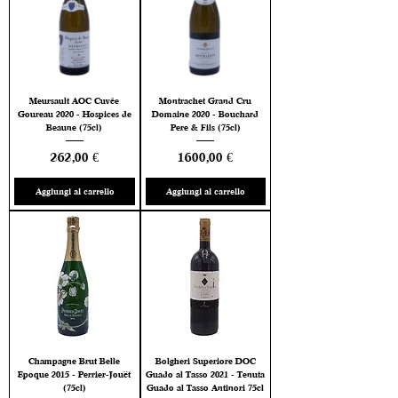
Meursault AOC Cuvée
Montrachet Grand Cru
Goureau 2020 - Hospices de
Domaine 2020 - Bouchard
Beaune (75cl)
Pere & Fils (75cl)
Prezzo
Prezzo
262,00 €
1600,00 €
Aggiungi al carrello
Aggiungi al carrello
Champagne Brut Belle
Bolgheri Superiore DOC
Epoque 2015 - Perrier-Jouët
Guado al Tasso 2021 - Tenuta
(75cl)
Guado al Tasso Antinori 75cl