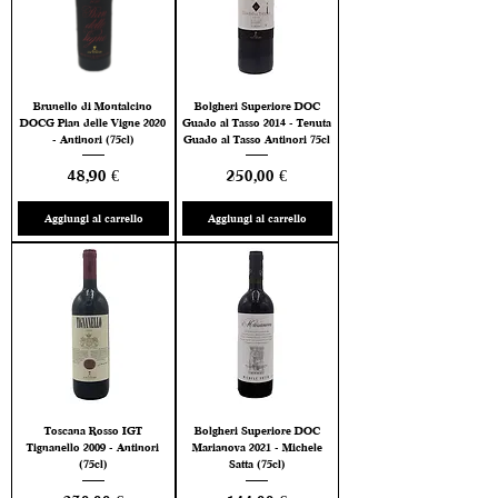
Brunello di Montalcino
Bolgheri Superiore DOC
DOCG Pian delle Vigne 2020
Guado al Tasso 2014 - Tenuta
- Antinori (75cl)
Guado al Tasso Antinori 75cl
Prezzo
Prezzo
48,90 €
250,00 €
Aggiungi al carrello
Aggiungi al carrello
Toscana Rosso IGT
Bolgheri Superiore DOC
Tignanello 2009 - Antinori
Marianova 2021 - Michele
(75cl)
Satta (75cl)