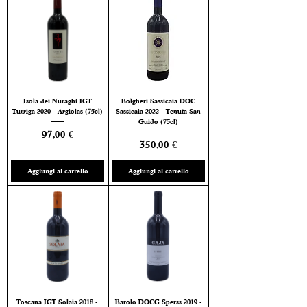
Isola dei Nuraghi IGT
Bolgheri Sassicaia DOC
Turriga 2020 - Argiolas (75cl)
Sassicaia 2022 - Tenuta San
Guido (75cl)
Prezzo
97,00 €
Prezzo
350,00 €
Aggiungi al carrello
Aggiungi al carrello
Toscana IGT Solaia 2018 -
Barolo DOCG Sperss 2019 -