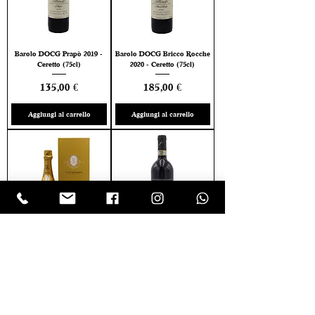
Barolo DOCG Prapò 2019 -
Barolo DOCG Bricco Rocche
Ceretto (75cl)
2020 - Ceretto (75cl)
Prezzo
Prezzo
135,00 €
185,00 €
Aggiungi al carrello
Aggiungi al carrello
Champagne Brut Cristal 2015
Brunello di Montalcino
- Louis Roederer (75cl)
DOCG Dieci 2007 - Pertimali
Sassetti (75cl)
Prezzo
300,00 €
Prezzo
115,00 €