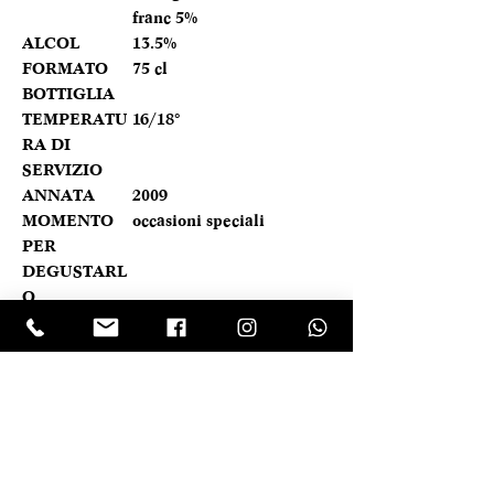
franc 5%
ALCOL
13.5%
FORMATO
75 cl
BOTTIGLIA
TEMPERATU
16/18°
RA DI
SERVIZIO
ANNATA
2009
MOMENTO
occasioni speciali
PER
DEGUSTARL
O
ABBINAMEN
primi di terra, secondi di
TI
terra
PANORAMICA VELOCE
Rosso rubino intenso con riflessi
Caratteristica prodotto
violacei. Al naso le note di frutta sono