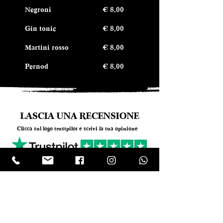
Negroni
€ 8,00
Gin tonic
€ 8,00
Martini rosso
€ 8,00
Pernod
€ 8,00
LASCIA UNA RECENSIONE
Clicca sul logo trustpilot e scrivi la tua opinione
Tel.
+390818501178
- Mail:
info@garumpompei.it
RESTA SEMPRE AGGIORNATO!
Ricevi le nostre news sui nuovi arrivi