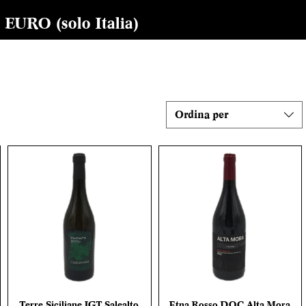
RO (solo Italia)
Ordina per
Terre Siciliane IGT Salealto
Etna Rosso DOC Alta Mora
Vista rapida
Vista rapida