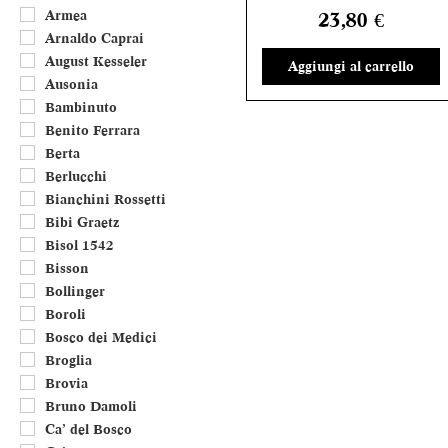
Umbria
Armea
Prezzo
23,80 €
Valle d'Aosta
Arnaldo Caprai
Veneto
August Kesseler
Aggiungi al carrello
Francia
Ausonia
Portogallo
Bambinuto
Benito Ferrara
Berta
Berlucchi
Bianchini Rossetti
Bibi Graetz
Bisol 1542
Bisson
Bollinger
Boroli
Bosco dei Medici
Broglia
Brovia
Bruno Damoli
Ca’ del Bosco