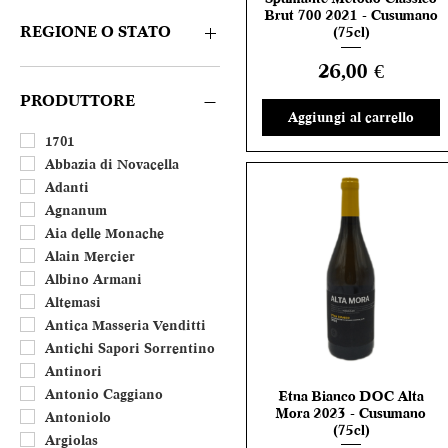
Rosè
CONSIGLIATE DA NOI
Brut 700 2021 - Cusumano
Amaro e Liquore
REGIONE O STATO
(75cl)
Distillato
Prezzo
26,00 €
Dolce
Abruzzo
Porto
Basilicata
PRODUTTORE
Aggiungi al carrello
Calabria
Campania
1701
Emilia Romagna
Abbazia di Novacella
Friuli Venezia Giulia
Adanti
Lazio
Agnanum
Liguria
Aia delle Monache
Lombardia
Alain Mercier
Marche
Albino Armani
Molise
Altemasi
Piemonte
Antica Masseria Venditti
Puglia
Antichi Sapori Sorrentino
Sardegna
Antinori
Sicilia
Antonio Caggiano
Etna Bianco DOC Alta
Vista rapida
Mora 2023 - Cusumano
Toscana
Antoniolo
(75cl)
Trentino Alto Adige
Argiolas