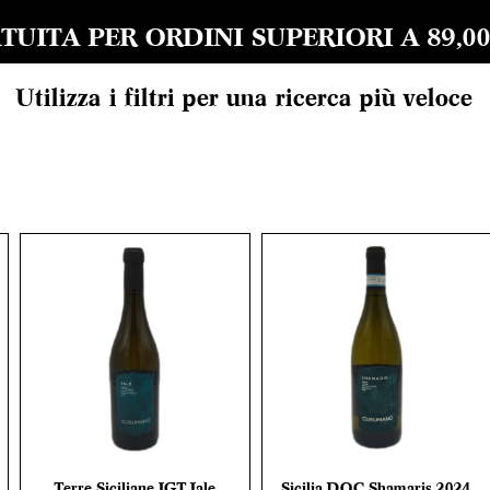
UITA PER ORDINI SUPERIORI A 89,00 EU
Utilizza i filtri per una ricerca più veloce
Terre Siciliane IGT Jale
Sicilia DOC Shamaris 2024
Vista rapida
Vista rapida