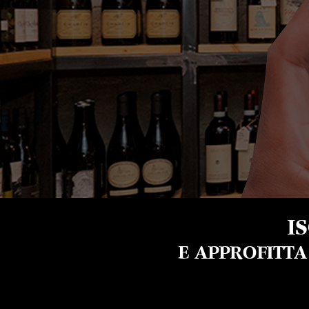
I
E APPROFITT