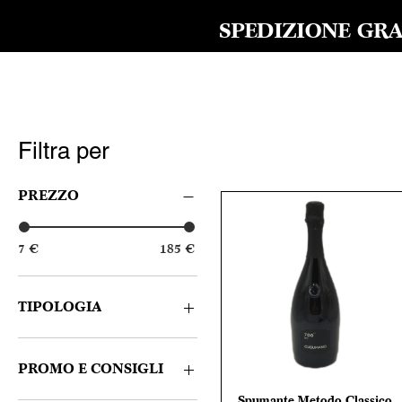
SPEDIZIONE GRAT
Filtra per
PREZZO
7 €
185 €
TIPOLOGIA
Bianco
Rosso
PROMO E CONSIGLI
Spumante
Spumante Metodo Classico
Vista rapida