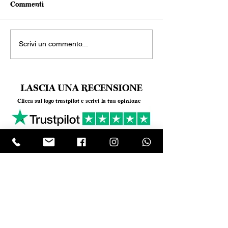
Commenti
Scrivi un commento...
LASCIA UNA RECENSIONE
Clicca sul logo trustpilot e scrivi la tua opinione
Tel.
+390818501178
- Mail:
info@garumpompei.it
RESTA SEMPRE AGGIORNATO!
Ricevi le nostre news sui nuovi arrivi
Email
ISCRIVIMI Inserendo il tuo indirizzo e-mail,