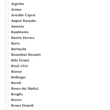
Umbria
Argiolas
Valle d'Aosta
Armea
Veneto
Arnaldo Caprai
Francia
August Kesseler
Portogallo
Ausonia
Bambinuto
Benito Ferrara
Berta
Berlucchi
Bianchini Rossetti
Bibi Graetz
Bisol 1542
Bisson
Bollinger
Boroli
Bosco dei Medici
Broglia
Brovia
Bruno Damoli