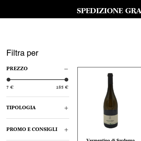
SPEDIZIONE GRAT
Filtra per
PREZZO
7 €
185 €
TIPOLOGIA
Bianco
Rosso
PROMO E CONSIGLI
Spumante
Vermentino di Sardegna
Vista rapida