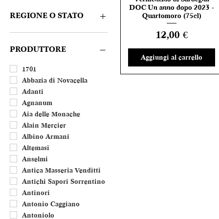
Rosè
CONSIGLIATE DA NOI
DOC Un anno dopo 2023 -
Amaro e Liquore
REGIONE O STATO
Quartomoro (75cl)
Distillato
Prezzo
12,00 €
Dolce
Abruzzo
Porto
Basilicata
PRODUTTORE
Aggiungi al carrello
Calabria
Campania
1701
Emilia Romagna
Abbazia di Novacella
Friuli Venezia Giulia
Adanti
Lazio
Agnanum
Liguria
Aia delle Monache
Lombardia
Alain Mercier
Marche
Albino Armani
Molise
Altemasi
Piemonte
Anselmi
Puglia
Antica Masseria Venditti
Sardegna
Antichi Sapori Sorrentino
Sicilia
Antinori
Toscana
Antonio Caggiano
Trentino Alto Adige
Antoniolo