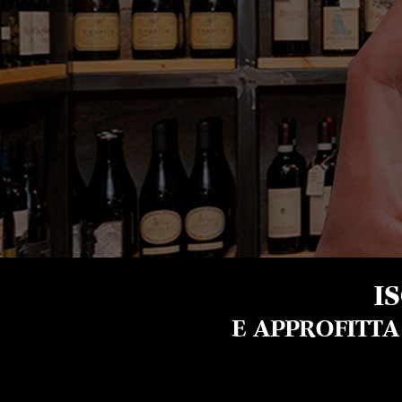
I
E APPROFITT