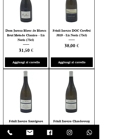
Dom Jurosa Blanc de Blancs
Friuli Isonzo DOC Confini
Brut Metodo Classico - Lis
2019 - Lis Neris (75cl)
Neris (75cl)
Prezzo
38,00 €
Prezzo
31,50 €
Aggiungi al carrello
Aggiungi al carrello
Friuli Isonzo Sauvignon
Friuli Isonzo Chardonnay
DOC Picol 2021 - Lis Neris
DOC Jurosa 2020 - Lis Neris
(75cl)
(75cl)