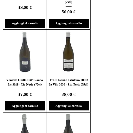
(75cl)
Prezzo
38,00 €
Prezzo
30,00 €
Aggiungi al carrello
Aggiungi al carrello
Venezia Giulia IGT Bianco
Friuli Isonzo Friulano DOC
Lis 2018 - Lis Neris (75cl)
La Vila 2020 - Lis Neris (75cl)
Prezzo
Prezzo
37,00 €
28,00 €
Aggiungi al carrello
Aggiungi al carrello