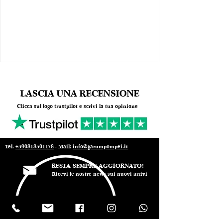
LASCIA UNA RECENSIONE
Clicca sul logo trustpilot e scrivi la tua opinione
Tel.
+390818501178
- Mail:
info@garumpompei.it
RESTA SEMPRE AGGIORNATO!
Ricevi le nostre news sui nuovi arrivi
Email