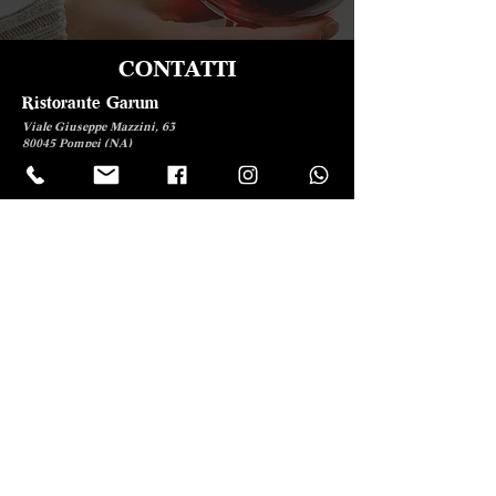
CONTATTI
Ristorante Garum
Viale Giuseppe Mazzini, 63
80045 Pompei (NA)
+39.081.850.11.78
+39.347.01.04.384
info@garumpompei.it
Giorni e orari
Lunedì: 12–15:30 – 18:30–00
Martedì: 12–15:30 – 18:30–00
Mercoledì: Chiuso
Giovedì: 12–15:30 – 18:30–00
Venerdì: 12–15:30 – 18:30–00
Sabato: 12–15:30 – 18:30–00
Domenica: 12:30 – 15:30
Enoteca Garum
+39.081.850.11.78
info@garumpompei.it
Seguici su:
Scrivici una recensione su Google