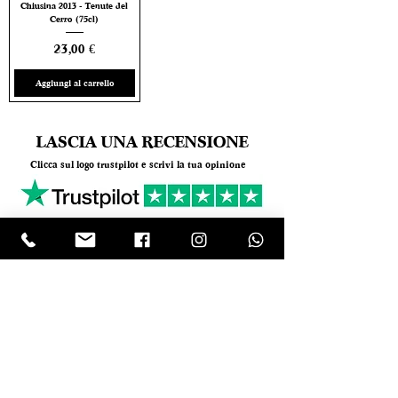
Chiusina 2013 - Tenute del
Cerro (75cl)
Prezzo
23,00 €
Aggiungi al carrello
LASCIA UNA RECENSIONE
Clicca sul logo trustpilot e scrivi la tua opinione
Tel.
+390818501178
- Mail:
info@garumpompei.it
RESTA SEMPRE AGGIORNATO!
Ricevi le nostre news sui nuovi arrivi
Email
ISCRIVIMI Inserendo il tuo indirizzo e-mail,
accetti i nostri termini di servizio sulla