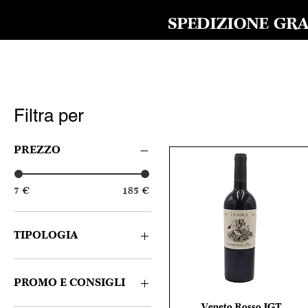
SPEDIZIONE GRAT
Filtra per
PREZZO
7 €
185 €
TIPOLOGIA
Bianco
Rosso
PROMO E CONSIGLI
Spumante
Veneto Rosso IGT
Vista rapida