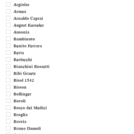
Umbria
Argiolas
Valle d'Aosta
Armea
Veneto
Arnaldo Caprai
Francia
August Kesseler
Portogallo
Ausonia
Bambinuto
Benito Ferrara
Berta
Berlucchi
Bianchini Rossetti
Bibi Graetz
Bisol 1542
Bisson
Bollinger
Boroli
Bosco dei Medici
Broglia
Brovia
Bruno Damoli