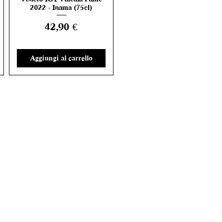
2022 - Inama (75cl)
Prezzo
42,90 €
Aggiungi al carrello