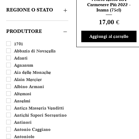
Rosè
CONSIGLIATE DA NOI
Carmenere Più 2022 -
Amaro e Liquore
REGIONE O STATO
Inama (75cl)
Distillato
Prezzo
17,00 €
Dolce
Abruzzo
Porto
Basilicata
PRODUTTORE
Aggiungi al carrello
Calabria
Campania
1701
Emilia Romagna
Abbazia di Novacella
Friuli Venezia Giulia
Adanti
Lazio
Agnanum
Liguria
Aia delle Monache
Lombardia
Alain Mercier
Marche
Albino Armani
Molise
Altemasi
Piemonte
Anselmi
Puglia
Antica Masseria Venditti
Sardegna
Antichi Sapori Sorrentino
Sicilia
Antinori
Toscana
Antonio Caggiano
Trentino Alto Adige
Antoniolo