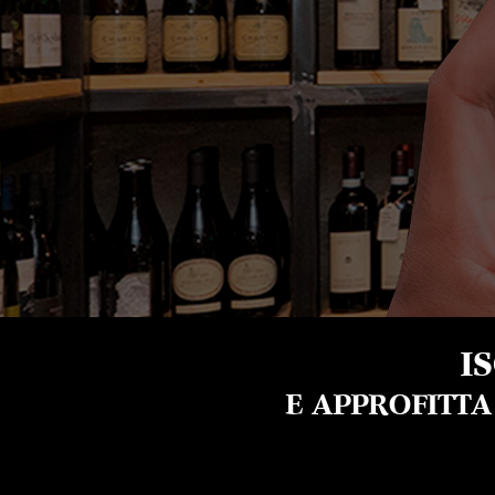
I
E APPROFITT