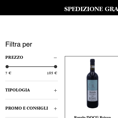
SPEDIZIONE GRAT
Filtra per
PREZZO
7 €
185 €
TIPOLOGIA
Bianco
Rosso
PROMO E CONSIGLI
Spumante
Barolo DOCG Bricco
Vista rapida