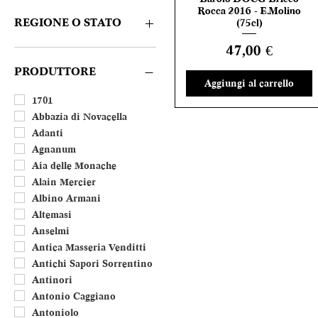
Rosè
CONSIGLIATE DA NOI
Rocca 2016 - E.Molino
Amaro e Liquore
REGIONE O STATO
(75cl)
Distillato
Prezzo
47,00 €
Dolce
Abruzzo
Porto
Basilicata
PRODUTTORE
Aggiungi al carrello
Calabria
Campania
1701
Emilia Romagna
Abbazia di Novacella
Friuli Venezia Giulia
Adanti
Lazio
Agnanum
Liguria
Aia delle Monache
Lombardia
Alain Mercier
Marche
Albino Armani
Molise
Altemasi
Piemonte
Anselmi
Puglia
Antica Masseria Venditti
Sardegna
Antichi Sapori Sorrentino
Sicilia
Antinori
Toscana
Antonio Caggiano
Trentino Alto Adige
Antoniolo