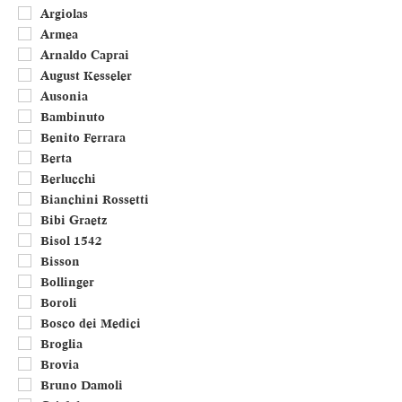
Umbria
Argiolas
Valle d'Aosta
Armea
Veneto
Arnaldo Caprai
Francia
August Kesseler
Portogallo
Ausonia
Bambinuto
Benito Ferrara
Berta
Berlucchi
Bianchini Rossetti
Bibi Graetz
Bisol 1542
Bisson
Bollinger
Boroli
Bosco dei Medici
Broglia
Brovia
Bruno Damoli