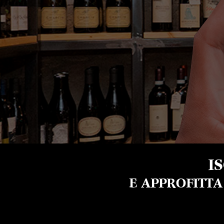
I
E APPROFITT