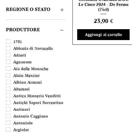
Rosè
CONSIGLIATE DA NOI
Le Cince 2024 - De Fermo
Amaro e Liquore
REGIONE O STATO
(75cl)
Distillato
Prezzo
23,90 €
Dolce
Abruzzo
Porto
Basilicata
PRODUTTORE
Aggiungi al carrello
Calabria
Campania
1701
Emilia Romagna
Abbazia di Novacella
Friuli Venezia Giulia
Adanti
Lazio
Agnanum
Liguria
Aia delle Monache
Lombardia
Alain Mercier
Marche
Albino Armani
Molise
Altemasi
Piemonte
Antica Masseria Venditti
Puglia
Antichi Sapori Sorrentino
Sardegna
Antinori
Sicilia
Antonio Caggiano
Toscana
Antoniolo
Trentino Alto Adige
Argiolas