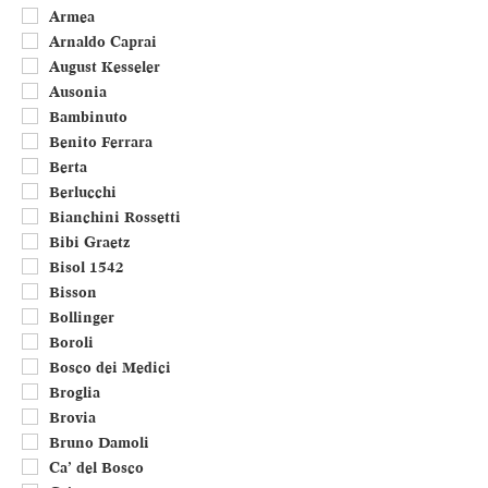
Umbria
Armea
Valle d'Aosta
Arnaldo Caprai
Veneto
August Kesseler
Francia
Ausonia
Portogallo
Bambinuto
Benito Ferrara
Berta
Berlucchi
Bianchini Rossetti
Bibi Graetz
Bisol 1542
Bisson
Bollinger
Boroli
Bosco dei Medici
Broglia
Brovia
Bruno Damoli
Ca’ del Bosco