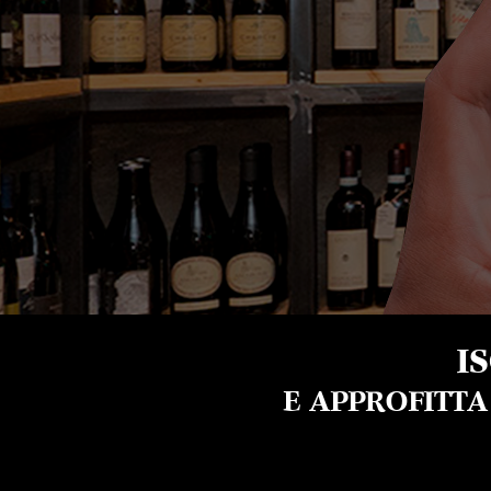
I
E APPROFITT