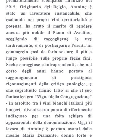
prematuramente scomparso all’inizio del 
2015. Originario del Belgio, Antoine è 
stato un lavoratore instancabile, che 
esaltando nei propri vini territorialità e 
potenza, ha avuto il merito di rendere 
ancora più nobile il Fiano di Avellino, 
scegliendo di raccoglierne le uve 
tardivamente, e di posticiparne l’uscita in 
commercio così da farlo sostare il più a 
lungo possibile sulle proprie fecce fini. 
Scelte coraggiose e intraprendenti, che nel 
corso degli anni hanno portato al 
raggiungimento di prestigiosi 
riconoscimenti della critica enologica, e 
che soprattutto hanno fatto sì che il suo 
fantastico cru “Vigna della Congregazione” 
- in assoluto tra i vini bianchi italiani più 
longevi - divenisse un punto di riferimento 
indiscusso per una folta schiera di 
appassionati della denominazione. Oggi il 
lavoro di Antoine è portato avanti dalla 
moglie Maria Diamante, donna forte e 