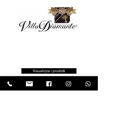
Visualizza i prodotti
LASCIA UNA RECENSIONE
Clicca sul logo trustpilot e scrivi la tua opinione