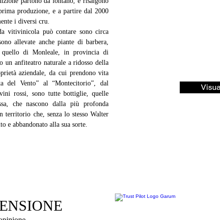
uizione partono da lontano, e risalgono 
 prima produzione, e a partire dal 2000 
ente i diversi cru.
da vitivinicola può contare sono circa 
 sono allevate anche piante di barbera, 
 quello di Monleale, in provincia di 
 un anfiteatro naturale a ridosso della 
prietà aziendale, da cui prendono vita 
ta del Vento” al “Montecitorio”, dal 
Visua
ni rossi, sono tutte bottiglie, quelle 
sa, che nascono dalla più profonda 
 territorio che, senza lo stesso Walter 
to e abbandonato alla sua sorte.
CENSIONE
 opinione