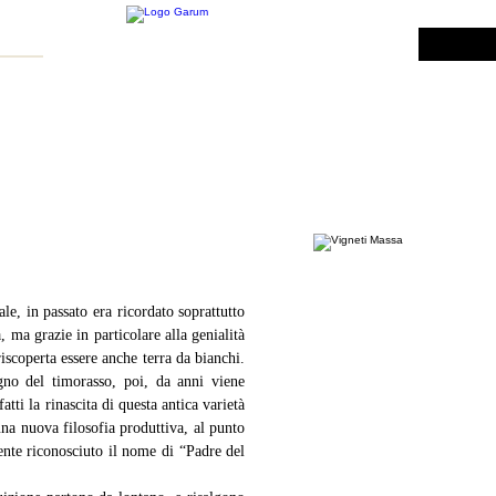
INE SHOP
VINI DA INVESTIMENTO
PROMO
PRODOTTI MAR
le, in passato era ricordato soprattutto 
, ma grazie in particolare alla genialità 
iscoperta essere anche terra da bianchi. 
gno del timorasso, poi, da anni viene 
ti la rinascita di questa antica varietà 
na nuova filosofia produttiva, al punto 
nte riconosciuto il nome di “Padre del 