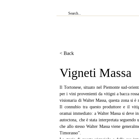
IL RISTORANTE
ENOTECA
W
< Back
Vigneti Massa
Il Tortonese, situato nel Piemonte sud-orienta
per i vini provenienti da vitigni a bacca rossa
visionaria di Walter Massa, questa zona si è r
Il connubio tra questo produttore e il viti
oramai immediato: a Walter Massa si deve infat
autoctona, che è stata interpretata seguendo u
che allo stesso Walter Massa viene generalme
Timorasso”. 