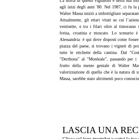
La storia di questo vignaiolo e della sua int
agli inizi degli anni '80. Nel 1987, ci fu la
Walter Massa iniziò a imbottigliare separatam
Attualmente, gli ettari vitati su cui l’azien
ventisette, e tra i filari oltre al timorasso
freisa, croatina e moscato. Lo scenario è
Alessandria: è qui dove disposti come fossero
piazza del paese, si trovano i vigneti di pro
tutte le etichette della cantina. Dal “Cos
“Derthona” al “Monleale”, passando per i vi
frutto della mente geniale di Walter Mas
valorizzazione di quella che è la natura di un
Massa, sarebbe stato altrimenti poco conosciu
LASCIA UNA RE
Clicca sul logo trustpilot e scrivi la tua