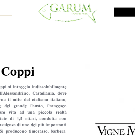
NE SHOP
VINI DA INVESTIMENTO
PROMO
PRODOTTI MAR
 Coppi
pi si intreccia indissolubilmente 
Alessandrino, Castellania, dove 
 il mito del ciclismo italiano, 
e del grande Fausto, Francesco 
are vita ad una piccola realtà 
icie di 4,5 ettari, condotta con 
nsulenza di uno dei più importanti 
Si producono timorasso, barbera, 