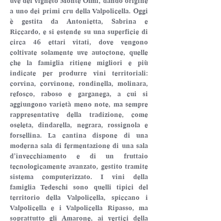
uve del vigneto Monte Olmi, dando origine 
a uno dei primi cru della Valpolicella. Oggi 
è gestita da Antonietta, Sabrina e 
Riccardo, e si estende su una superficie di 
circa 46 ettari vitati, dove vengono 
coltivate solamente uve autoctone, quelle 
che la famiglia ritiene migliori e più 
indicate per produrre vini territoriali: 
corvina, corvinone, rondinella, molinara, 
refosco, raboso e garganega, a cui si 
aggiungono varietà meno note, ma sempre 
rappresentative della tradizione, come 
oseleta, dindarella, negrara, rossignola e 
forsellina. La cantina dispone di una 
moderna sala di fermentazione di una sala 
d’invecchiamento e di un fruttaio 
tecnologicamente avanzato, gestito tramite 
sistema computerizzato. I vini della 
famiglia Tedeschi sono quelli tipici del 
territorio della Valpolicella, spiccano i 
Valpolicella e i Valpolicella Ripasso, ma 
soprattutto gli Amarone, ai vertici della 