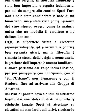
Fin dalle origini, la filosofia aziendale è 
stata ben impostata e seguita fedelmente, 
per cui da sempre alla cantina Speri l’uva 
non è solo stata considerata la base di un 
buon vino, ma è stata vista come l’essenza 
del vino stesso, ovvero come la materia 
unica che ne modella il carattere e ne 
delinea l’anima.
Oggi, la superficie vitata è cresciuta 
esponenzialmente, ed è arrivata a coprire 
ben sessanta ettari, ma la filosofia è 
rimasta la stessa delle origini, come anche 
la gestione dell’impresa è ancora familiare.
E allora partiamo dal Valpolicella Classico, 
per poi proseguire con il Ripasso, con il 
“Sant’Urbano”, con l’Amarone e con il 
Recioto, fino ad arrivare alla Grappa di 
Amarone:
dai vini di pronta beva a quelli di altissimo 
livello, dai vini dolci ai distillati, tutte le 
etichette targate Speri si attestano su 
elevatissimi standard qualitativi, risultando 