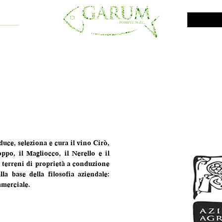
NE SHOP
VINI DA INVESTIMENTO
PROMO
PRODOTTI MAR
uce, seleziona e cura il vino Cirò, 
po, il Magliocco, il Nerello e il 
i terreni di proprietà a conduzione 
la base della filosofia aziendale: 
mmerciale.