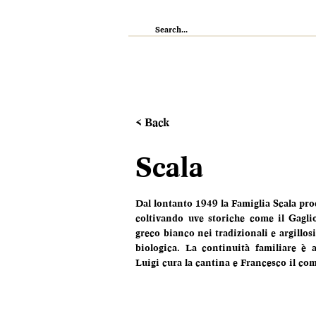
IL RISTORANTE
ENOTECA
WI
< Back
Scala
Dal lontanto 1949 la Famiglia Scala prod
coltivando uve storiche come il Gagliop
greco bianco nei tradizionali e argillos
biologica. La continuità familiare è al
Luigi cura la cantina e Francesco il co