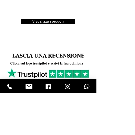
Visualizza i prodotti
LASCIA UNA RECENSIONE
Clicca sul logo trustpilot e scrivi la tua opinione
Tel.
+390818501178
- Mail:
info@garumpompei.it
RESTA SEMPRE AGGIORNATO!
Ricevi le nostre news sui nuovi arrivi
Email