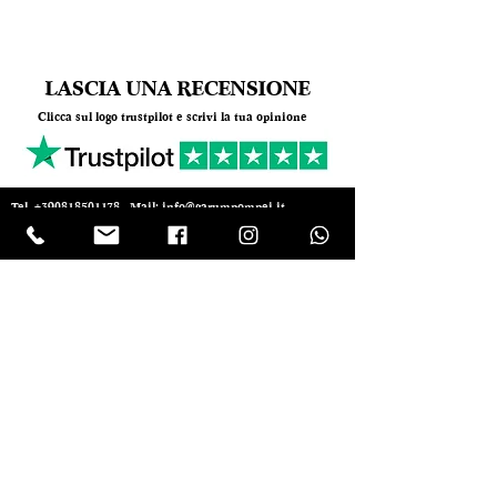
LASCIA UNA RECENSIONE
Clicca sul logo trustpilot e scrivi la tua opinione
Tel.
+390818501178
- Mail:
info@garumpompei.it
RESTA SEMPRE AGGIORNATO!
Ricevi le nostre news sui nuovi arrivi
Email
ISCRIVIMI Inserendo il tuo indirizzo e-mail,
accetti i nostri termini di servizio sulla
privacy, ai sensi dell’art. 13 del GDPR
(Regolamento Europeo UE 2016/679). I
Vostri diritti sono elencati dagli art. 15 al 22
del GDPR UE 679/2016. Titolare del
trattamento è Ma.gi.e. Srl
Invia