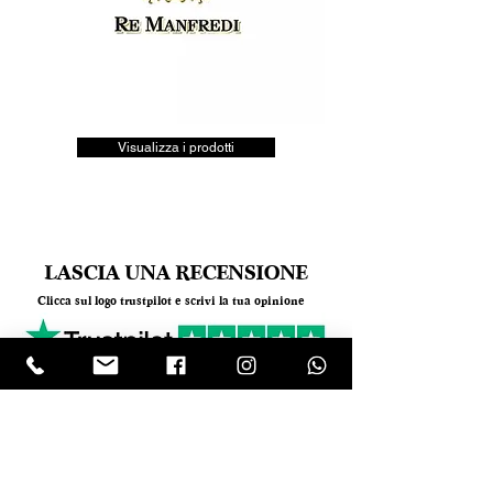
Visualizza i prodotti
LASCIA UNA RECENSIONE
Clicca sul logo trustpilot e scrivi la tua opinione
Tel.
+390818501178
- Mail:
info@garumpompei.it
RESTA SEMPRE AGGIORNATO!
Ricevi le nostre news sui nuovi arrivi