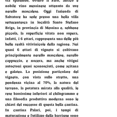
via sparendo, ovvero il Faro, antico e 
nobile vino messinese ottenuto da uve 
nerello mascalese. Oggi l'azienda di 
Salvatore ha sede presso una bella villa 
settecentesca in località Santo Stefano 
Briga, in provincia di Messina e, sebbene 
piccola, la superficie vitata non supera, 
infatti, i 6 ettari, rappresenta una delle più 
belle realtà vitivinicole della regione. Nei 
quasi 6 ettari di vigneto si coltivano 
principalmente nerello mascalese, nerello 
cappuccio, e nocera, ma anche vitigni 
autoctoni quasi sconosciuti, come acitana 
e galatea. La posizione particolare del 
vigneto, con vista sullo stretto, una 
pendenza vicina al 70%, la natura del 
terreno, la potatura mirata alla qualità, le 
rese bassissime inferiori al chilogrammo e 
una filosofia produttiva moderna sono le 
chiavi del successo di questa bella cantina. 
In cantina Palari, poi, i tempi di 
maturazione e l'utilizzo della barrique sono 