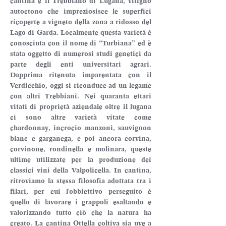
cantina è il Trebbiano di Lugana, vitigno 
autoctono che impreziosisce le superfici 
ricoperte a vigneto della zona a ridosso del 
Lago di Garda. Localmente questa varietà è 
conosciuta con il nome di “Turbiana” ed è 
stata oggetto di numerosi studi genetici da 
parte degli enti universitari agrari. 
Dapprima ritenuta imparentata con il 
Verdicchio, oggi si riconduce ad un legame 
con altri Trebbiani. Nei quaranta ettari 
vitati di proprietà aziendale oltre il lugana 
ci sono altre varietà vitate come 
chardonnay, incrocio manzoni, sauvignon 
blanc e garganega, e poi ancora corvina, 
corvinone, rondinella e molinara, queste 
ultime utilizzate per la produzione dei 
classici vini della Valpolicella. In cantina, 
ritroviamo la stessa filosofia adottata tra i 
filari, per cui l'obbiettivo perseguito è 
quello di lavorare i grappoli esaltando e 
valorizzando tutto ciò che la natura ha 
creato. La cantina Ottella coltiva sia uve a 