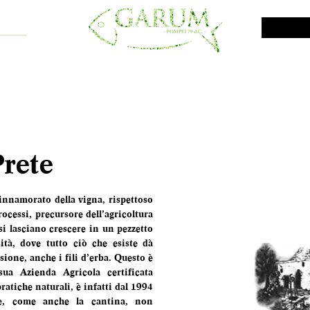
NE SHOP
VINI DA INVESTIMENTO
PROMO
PRODOTTI MAR
Prete
innamorato della vigna, rispettoso 
ocessi, precursore dell’agricoltura 
 si lasciano crescere in un pezzetto 
tà, dove tutto ciò che esiste dà 
sione, anche i fili d’erba. Questo è 
ua Azienda Agricola certificata 
atiche naturali, è infatti dal 1994 
e, come anche la cantina, non 