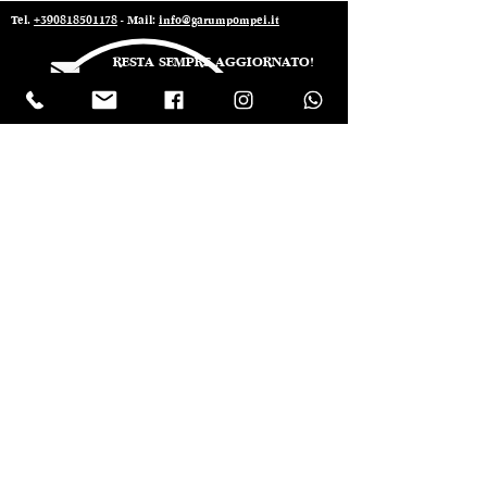
Tel.
+390818501178
- Mail:
info@garumpompei.it
RESTA SEMPRE AGGIORNATO!
Ricevi le nostre news sui nuovi arrivi
Email
ISCRIVIMI Inserendo il tuo indirizzo e-mail,
accetti i nostri termini di servizio sulla
privacy, ai sensi dell’art. 13 del GDPR
(Regolamento Europeo UE 2016/679). I
Vostri diritti sono elencati dagli art. 15 al 22
del GDPR UE 679/2016. Titolare del
trattamento è Ma.gi.e. Srl
Invia
© 2022 Ristorante Garum Pompei - P.iva
07019301212
-
Design Sodes srl
Privacy Policy -
Termini e Condizioni -