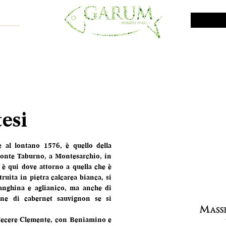
NE SHOP
VINI DA INVESTIMENTO
PROMO
PRODOTTI MAR
esi
 al lontano 1576, è quello della 
monte Taburno, a Montesarchio, in 
 è qui dove attorno a quella che è 
uita in pietra calcarea bianca, si 
anghina e aglianico, ma anche di 
ine di cabernet sauvignon se si 
Cecere Clemente, con Beniamino e 