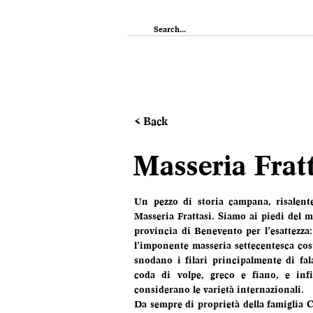
IL RISTORANTE
ENOTECA
WI
< Back
Masseria Fratt
Un pezzo di storia campana, risalente
Masseria Frattasi. Siamo ai piedi del 
provincia di Benevento per l’esattezza:
l’imponente masseria settecentesca costr
snodano i filari principalmente di fal
coda di volpe, greco e fiano, e inf
considerano le varietà internazionali. 
Da sempre di proprietà della famiglia 