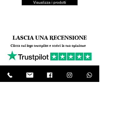
Visualizza i prodotti
LASCIA UNA RECENSIONE
Clicca sul logo trustpilot e scrivi la tua opinione
Tel.
+390818501178
- Mail:
info@garumpompei.it
RESTA SEMPRE AGGIORNATO!
Ricevi le nostre news sui nuovi arrivi
Email
ISCRIVIMI Inserendo il tuo indirizzo e-mail,
accetti i nostri termini di servizio sulla
privacy, ai sensi dell’art. 13 del GDPR
(Regolamento Europeo UE 2016/679). I
Vostri diritti sono elencati dagli art. 15 al 22
del GDPR UE 679/2016. Titolare del