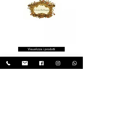
Visualizza i prodotti
LASCIA UNA RECENSIONE
Clicca sul logo trustpilot e scrivi la tua opinione
Tel.
+390818501178
- Mail:
info@garumpompei.it