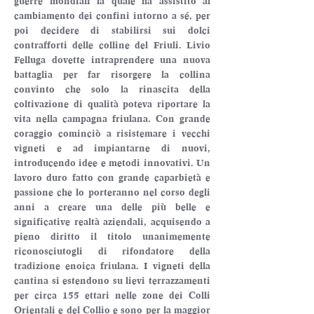
guerre mondiali la quale ha assistito al 
cambiamento dei confini intorno a sé, per 
poi decidere di stabilirsi sui dolci 
contrafforti delle colline del Friuli. Livio 
Felluga dovette intraprendere una nuova 
battaglia per far risorgere la collina 
convinto che solo la rinascita della 
coltivazione di qualità poteva riportare la 
vita nella campagna friulana. Con grande 
coraggio cominciò a risistemare i vecchi 
vigneti e ad impiantarne di nuovi, 
introducendo idee e metodi innovativi. Un 
lavoro duro fatto con grande caparbietà e 
passione che lo porteranno nel corso degli 
anni a creare una delle più belle e 
significative realtà aziendali, acquisendo a 
pieno diritto il titolo unanimemente 
riconosciutogli di rifondatore della 
tradizione enoica friulana. I vigneti della 
cantina si estendono su lievi terrazzamenti 
per circa 155 ettari nelle zone dei Colli 
Orientali e del Collio e sono per la maggior 