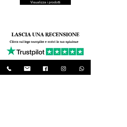
Visualizza i prodotti
LASCIA UNA RECENSIONE
Clicca sul logo trustpilot e scrivi la tua opinione
Tel.
+390818501178
- Mail:
info@garumpompei.it
RESTA SEMPRE AGGIORNATO!
Ricevi le nostre news sui nuovi arrivi
Email
ISCRIVIMI Inserendo il tuo indirizzo e-mail,
accetti i nostri termini di servizio sulla
privacy, ai sensi dell’art. 13 del GDPR
(Regolamento Europeo UE 2016/679). I
Vostri diritti sono elencati dagli art. 15 al 22
del GDPR UE 679/2016. Titolare del