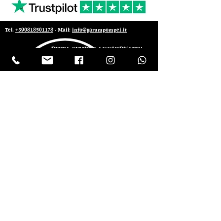
Tel.
+390818501178
- Mail:
info@garumpompei.it
RESTA SEMPRE AGGIORNATO!
Ricevi le nostre news sui nuovi arrivi
Email
ISCRIVIMI Inserendo il tuo indirizzo e-mail,
accetti i nostri termini di servizio sulla
privacy, ai sensi dell’art. 13 del GDPR
(Regolamento Europeo UE 2016/679). I
Vostri diritti sono elencati dagli art. 15 al 22
del GDPR UE 679/2016. Titolare del
trattamento è Ma.gi.e. Srl
Invia
© 2022 Ristorante Garum Pompei - P.iva
07019301212
-
Design Sodes srl
Privacy Policy -